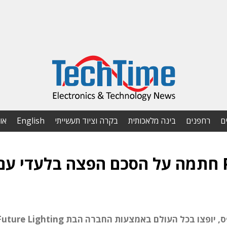
ם
רחפנים
בינה מלאכותית
בקרה וציוד תעשייתי
English
או
תאורה: Philips Lumileds חתמה על הסכם הפצה בלעדי ע
הלדים הלבנים בטכנולוגיית LUXEON של פיליפס, יופצו בכל העולם באמצעות החברה הבת re Lighting