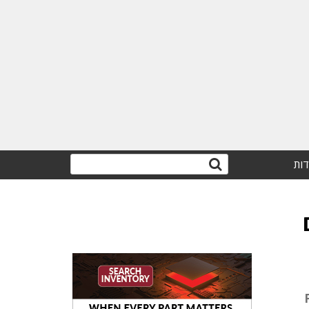
דות
ם
Futu