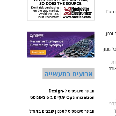
Ph חתמה על חוזה המשך למשך חמש שנים עם חברת Future
ם גאליום ניטריד (InGaN) מצופה זרחן,
ללקוחות לקבל מגוון
י
שקעות
ורה
ארועים בתעשייה
וובינר סינופסיס ל-Design
 בקרת תאורת הלדים, Intelligent Lighting Platform,
Optimization יתקיים ב-6 באוגוסט
דרי
2026
ך
וובינר סינופסיס לתכנון שבבים במודל