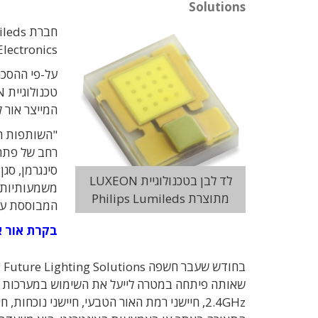
Solutions
Electronics.
על-פי ההסכם
המייצר אור 
לד לבן בטכנולוגיית LUXEON
משמעותיות ב
מתוצרת Philips Lumileds
המבוססת על 
בקרת אור א
שאותה פיתחה במטרה לייעל את השימוש במערכות ת
2.4GHz, חיישני רמת האור הטבעי, חיישני נו