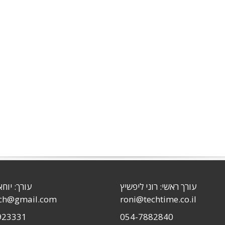
עורך ראשי: רוני ליפשיץ
עורך: יוחא
sch@gmail.com
roni@techtime.co.il
923331
054-7882840