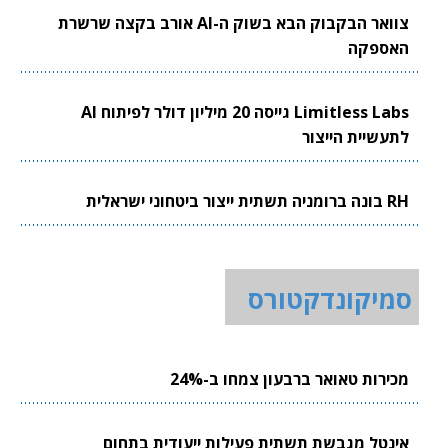
צוואר הבקבוק הבא בשוק ה-AI אורב בקצה שרשרת
האספקה
Limitless Labs גייסה 20 מיליון דולר לפיתוח AI
לתעשיית הייצור
RH בונה ברומניה תשתית ייצור ביטחוני ישראלית
סמיקונדקטורס
מכירות טאואר ברבעון צמחו ב-24%
אינטל מגבשת תשתית פעילות ייעודית בתחום