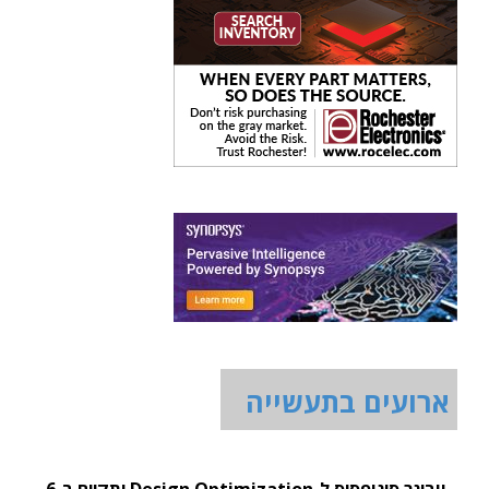
ארועים בתעשייה
וובינר סינופסיס ל-Design Optimization יתקיים ב-6