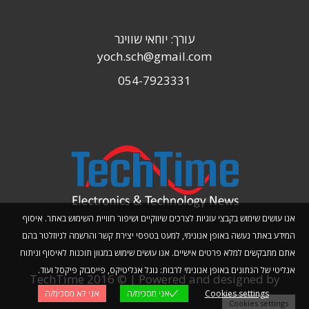
עורך: יוחאי שוויגר
yoch.sch@gmail.com
054-7923331
אנו עושים שימוש בקבצי עוגיות לצרכים שיווקיים ושיפור חוויית השימוש באתר. איסוף
המידע באתר נעשה באופן אנונימי, למעט בטפסי יצירת קשר והרשמה לניוזלטר בהם
אתם מתבקשים למלא פרטים אישיים. אנו עושים שימוש במגוון תוכנות לאיסוף וניתוח
אנליטי של הנתונים באופן אנונימי לרבות: גוגל אנליטיקס, פייסבוק פיקסל ועוד.
TechTime 2016 © | Powered and designed by
Cookies settings
אני מסכימ/ה
אני לא מסכימ/ה
Planwize
Cookies settings