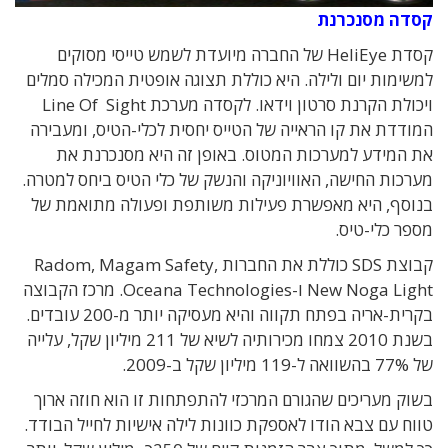
קסדה מסנכרנת
קסדת HeliEye של החברה מיועדת לשמש טייסי מסוקים
למשימות יום ולילה. היא כוללת תצוגה אופטית המכילה סמלים
ויכולת הקרנת סרטון וידאו. לקסדה מערכת Line Of Sight
המודדת את קו הראייה של הטייס יחסית לכלי-הטיס, ומעבירה
את המידע למערכות המטוס. באופן זה היא מסנכרנת את
מערכות החישה, האוויוניקה והנשק של כלי הטיס ביחס למטרה.
בנוסף, היא מאפשרת פעילות משותפת ופעולה מתואמת של
מספר כלי-טיס.
קבוצת SDS כוללת את החברות Radom, Magam Safety,
New Noga Light ו-Oceana Technologies. מרכז הקבוצה
בקרית-אריה בפתח תקווה והיא מעסיקה יותר מ-200 עובדים.
בשנת 2010 צמחו מכירותיה לשיא של 211 מיליון שקל, עלייה
של 77% בהשוואה ל-119 מיליון שקל ב-2009.
בשוק מעריכים שהגורם המרכזי להתפתחות זו הוא חוזה ארוך
טווח עם צבא הודו לאספקת כוונות לילה אישיות לחייל הבודד.