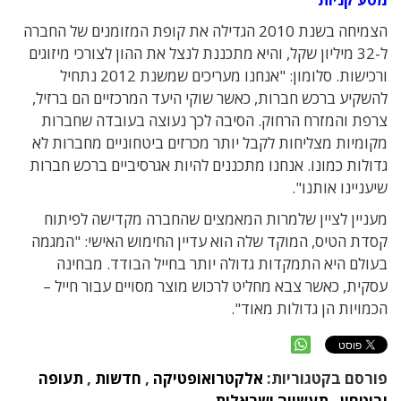
הצמיחה בשנת 2010 הגדילה את קופת המזומנים של החברה
ל-32 מיליון שקל, והיא מתכננת לנצל את ההון לצורכי מיזוגים
ורכישות. סלומון: "אנחנו מעריכים שמשנת 2012 נתחיל
להשקיע ברכש חברות, כאשר שוקי היעד המרכזיים הם ברזיל,
צרפת והמזרח הרחוק. הסיבה לכך נעוצה בעובדה שחברות
מקומיות מצליחות לקבל יותר מכרזים ביטחוניים מחברות לא
גדולות כמונו. אנחנו מתכננים להיות אגרסיביים ברכש חברות
שיעניינו אותנו".
מעניין לציין שלמרות המאמצים שהחברה מקדישה לפיתוח
קסדת הטיס, המוקד שלה הוא עדיין החימוש האישי: "המגמה
בעולם היא התמקדות גדולה יותר בחייל הבודד. מבחינה
עסקית, כאשר צבא מחליט לרכוש מוצר מסויים עבור חייל –
הכמויות הן גדולות מאוד".
פורסם בקטגוריות:
אלקטרואופטיקה
,
חדשות
,
תעופה
וביטחון
,
תעשייה ישראלית