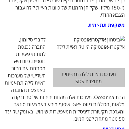
כך למשל, מתוך צבר הזמנות קיים של 250כ- מיליון שקל, יותר
מ-150 מיליון שקל הן הזמנות של כוונות ראיית לילה עבור
הצבא ההודי.
משקפת תת-ימית
לדברי סלומון,
החברה נכנסת
לתחומי פעילות
נוספים. כיום היא
מפתחת את הדור
מערכת ראיית לילה תת-ימית
השלישי של מערכות
מתוצרת SDS
ראיית לילה תת-ימיות
באמצעות החברה
הבת Oceanna. מערכות אלה מהוות יחידות שליטה ובקרה
מלאות, הכוללות ניווט GPS, איסוף מידע באמצעות סונאר
ומערכת תקשורת דיגיטלית המאפשרות שימוש בעומק של עד
50 מטר מתחת לפני המים.
מסע קניות