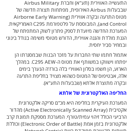
התעשייה האווירית (תע"א) וחברת Airbus Military
שבבעלות Airbus האירופית, מפתחות תצורה חדשה של
מטוס התרעה ובקרה אווירית (Airborne Early Warning
and Control), המבוססת על פלטפורמת C295 האמריקאית.
המערכת החדשה מיועדת לספק פתרון לשוק המתפתח של
הגנת מולדת והגנה אווירית, הדורש מטוסי משימה בגודל בינוני
ובמחיר סביר יחסית.
אתמול חתמו שתי החברות על מזכר הבנות שבמסגרתו הן
יפתחו וישווקו במשותף את מטוס ה-C295 AEW. במהלך
הארוע, הן חשפו בסלון האווירי בלה בורז'ה הנערך בימים
אלה, אבטיפוס של המטוס כשהוא מצויד בחליפת התרעה
ובקרה מתוצרת אלתא (שבבעלות התע"א).
החליפה האלקטרונית של אלתא
המערכת העיקרית בחליפה היא מכ"ם סריקה אלקטרונית
אקטיבית (Active Electronically Scanned Array) מהדור
הרביעי הכולל זיהוי עמית/טורף. המערכת מספקת תמונת קרב
אלקטרונית בזמן אמת (Electronic Order of Battle) וכוללת
תשתית תקשורת ממוקדת רשת (Network Centric