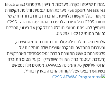
עמדות שליטה ובקרה, מערכות מודיעין אלקטרוני (Electronic
Support Measures), מערכת הגנה עצמית וחליפת תקשורת
מקיפה, כולל תקשורת לוויינית. החברות בחרו בדור החדש של
מטוסי C295 כפלטפורמה למערכת ההתרעה החדשה. C295
משתייך למשפחת מטוסי תובלה בגודל קטן עד בינוני, הכוללת
גם את מטוסי C212 ו‑CN235.
אלתא נחשבת למובילה עולמית בתחום מטוסי המשימה,
ומערכות ההתראה והבקרה אווירית שלה מותקנות על
פלטפורמת G550 מתוצרת חברת "גאלפסטרים" האמריקאית
(מערכת "עיטם" בחיל האוויר הישראלי), וכן על מטוס התובלה
הרוסי איליושין 76 (המכונה AWACS). מטוסים אלו נמצאים
בשימוש מבצעי אצל לקוחות החברה בארץ ובחו"ל.