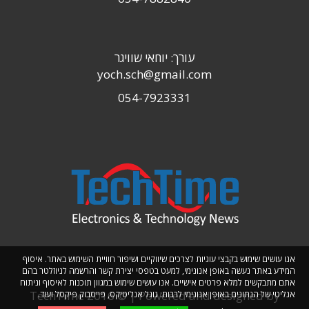
עורך: יוחאי שוויגר
yoch.sch@gmail.com
054-7923331
אנו עושים שימוש בקבצי עוגיות לצרכים שיווקיים ושיפור חוויית השימוש באתר. איסוף
המידע באתר נעשה באופן אנונימי, למעט בטפסי יצירת קשר והרשמה לניוזלטר בהם
אתם מתבקשים למלא פרטים אישיים. אנו עושים שימוש במגוון תוכנות לאיסוף וניתוח
TechTime 2016 © | Powered and designed by
אנליטי של הנתונים באופן אנונימי לרבות: גוגל אנליטיקס, פייסבוק פיקסל ועוד.