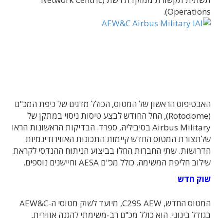
Operations).
האבטיפוס הראשון של המטוס, הכולל מדגים של כיפת המכ"ם
(Rotodome), החל החודש לבצע טיסות ניסוי במתקן של
Airbus Military בסיביליה, ספרד. הבדיקות הראשונות הראו
שלתצורת המטוס החדש קיימות התכונות האווירודינמיות
הדרושות. שתי החברות החלו בביצוע הניתוח ההנדסי לקראת
שילוב חליפת המשימה, כולל מכ"ם AESA וחיישנים נוספים.
שוק חדש
המטוס החדש, C295 AEW, מיועד לשוק מטוסי ה-AEW&C
בגודל בינוני. הוא כולל מכ"ם רב-משימתי להגנה אווירית,