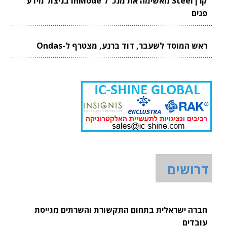
קרן Steel מאשימה את מנכ"ל InMode בניצול מידע
פנים
ראש המוסד לשעבר, דוד ברנע, מצטרף ל-Ondas
דרושים
חברה ישראלית בתחום התקשורת והשרתים מגייסת
עובדים