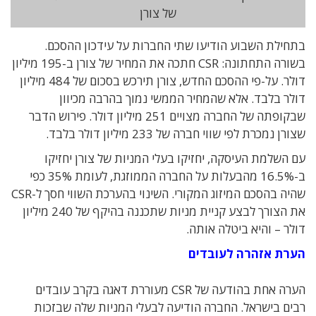
של צורן
בתחילת השבוע הודיעו שתי החברות על עידכון ההסכם.
בשורה התחתונה: CSR חתכה את המחיר של צורן ב-195 מיליון
דולר. על-פי ההסכם החדש, צורן תירכש בסכום של 484 מיליון
דולר בלבד. אלא שהמחיר הממשי נמוך בהרבה מכיוון
שבקופתה של החברה מצויים 251 מיליון דולר. פירוש הדבר
שצורן נמכרת לפי שווי חברה של 233 מיליון דולר בלבד.
עם השלמת העיסקה, יחזיקו בעלי המניות של צורן יחזיקו
ב-16.5% מהבעלות על החברה הממוזגת, לעומת 35% כפי
שהיה בהסכם המיזוג המקורי. השינוי בהערכת השווי חסך ל-CSR
את הצורך לבצע קניית מניות שתכננה בהיקף של 240 מיליון
דולר – והיא ביטלה אותה.
הערת אזהרה לעובדים
הערה אחת בהודעה של CSR מעוררת דאגה בקרב עובדים
רבים בישראל. החברה הודיעה לבעלי המניות שלה שבזכות