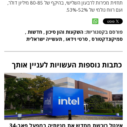
תחזית מכירות לרבעון השלישי, בהיקף של 80-85 מיליון דולר,
ועם רווח גולמי של 52%-53%.
פורסם בקטגוריות:
השקעות והון סיכון
,
חדשות
,
סמיקונדקטורס
,
סרטי וידאו
,
תעשייה ישראלית
כתבות נוספות העשויות לעניין אותך
אינטל רוכשת מחדש את מניותיה במפעל פאב-34