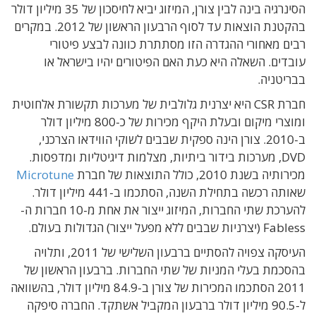
הסינרגיה בינה לבין צורן, המיזוג יביא לחיסכון של 35 מיליון דולר
בהקטנת הוצאות עד לסוף הרבעון הראשון של 2012. במקרים
רבים מאחורי ההגדרה הזו מסתתרת כוונה לבצע פיטורי
עובדים. השאלה היא כעת האם הפיטורים יהיו בישראל או
בבריטניה.
חברת CSR היא יצרנית גלולבית של מערכות תקשורת אלחוטית
ומוצרי מיקום ובעלת היקף מכירות של כ-800 מיליון דולר
ב-2010. צורן הינה ספקית שבבים לשוקי הווידאו הצרכני,
DVD, מערכות בידור ביתיות, מצלמות דיגיטליות ומדפסות.
מכירותיה בשנת 2010, כולל התוצאות של חברת
Microtune
שאותה רכשה בתחילת השנה, הסתכמו ב-441 מיליון דולר.
להערכת שתי החברות, המיזוג ייצור את אחת מ-10 חברות ה-
Fabless (יצרניות שבבים ללא מפעל ייצור) הגדולות בעולם.
העיסקה צפויה להסתיים ברבעון השלישי של 2011, ותלויה
בהסכמת בעלי המניות של שתי החברות. ברבעון הראשון של
2011 הסתכמו המכירות של צורן ב-84.9 מיליון דולר, בהשוואה
ל-90.5 מיליון דולר ברבעון המקביל אשתקד. החברה סיפקה