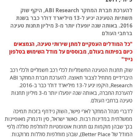
להערכת חברת המחקר ABI Research, היקף שוק
תשתיות הטעינה יגיע ל-13 מיליארד דולר כבר בשנת
2016. באותה שנה יופעלו יותר מ-3 מיליון תחנות טעינה
ברחבי העולם
"כל המודלים העסקיים למתן שירותי טעינה, הנמצאים
כיום בפיתוח בעולם, מבוססים על מודל השימוש בטלפון
נייד"
שוק תחנות הטעינה החשמליות לכלי רכב חשמליים ולכלי רכב
היברידיים מתחיל לצבור תאוצה. להערכת חברת המחקר ABI
Research, היקפו יגיע ל-13 מיליארד דולר כבר ב-2016.
להערכת החברה, באותה שנה יופעלו יותר מ-3 מיליון תחנות
טעינה ברחבי העולם.
לדברי מנהל המחקר לארי פישר, השוק נידחף בזכות תמיכה
ממשלתית במדינות רבות. כאשר ישראל, סין ודנמרק מאופיינות
בכך שבהן מוקמות גם תחנות אוטומטיות להחלפת סוללה (לפי
המודל של Better Place), שבהן מוחלפות סוללות מרוקנות