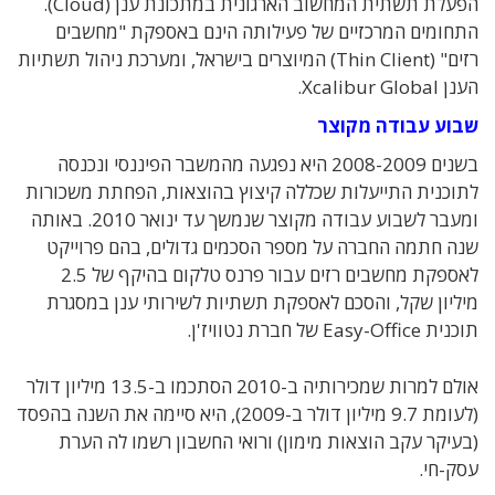
הפעלת תשתית המחשוב הארגונית במתכונת ענן (Cloud).
התחומים המרכזיים של פעילותה הינם באספקת "מחשבים
רזים" (Thin Client) המיוצרים בישראל, ומערכת ניהול תשתיות
הענן Xcalibur Global.
שבוע עבודה מקוצר
בשנים 2008-2009 היא נפגעה מהמשבר הפיננסי ונכנסה
לתוכנית התייעלות שכללה קיצוץ בהוצאות, הפחתת משכורות
ומעבר לשבוע עבודה מקוצר שנמשך עד ינואר 2010. באותה
שנה חתמה החברה על מספר הסכמים גדולים, בהם פרוייקט
לאספקת מחשבים רזים עבור פרנס טלקום בהיקף של 2.5
מיליון שקל, והסכם לאספקת תשתיות לשירותי ענן במסגרת
תוכנית Easy-Office של חברת נטוויז'ן.
אולם למרות שמכירותיה ב-2010 הסתכמו ב-13.5 מיליון דולר
(לעומת 9.7 מיליון דולר ב-2009), היא סיימה את השנה בהפסד
(בעיקר עקב הוצאות מימון) ורואי החשבון רשמו לה הערת
עסק-חי.