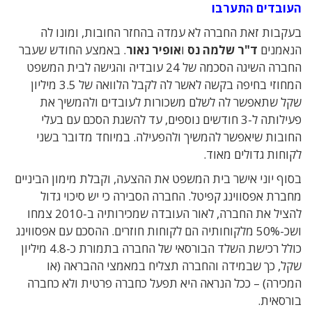
העובדים התערבו
בעקבות זאת החברה לא עמדה בהחזר החובות, ומונו לה
הנאמנים
ד"ר שלמה נס
ו
אופיר נאור
. באמצע החודש שעבר
החברה השיגה הסכמה של 24 עובדיה והגישה לבית המשפט
המחוזי בחיפה בקשה לאשר לה לקבל הלוואה של 3.5 מיליון
שקל שתאפשר לה לשלם משכורות לעובדים ולהמשיך את
פעילותה ל-3 חודשים נוספים, עד להשגת הסכם עם בעלי
החובות שיאפשר להמשיך ולהפעילה. במיוחד מדובר בשני
לקוחות גדולים מאוד.
בסוף יוני אישר בית המשפט את ההצעה, וקבלת מימון הביניים
מחברת אפסווינג קפיטל. החברה הסבירה כי יש סיכוי גדול
להציל את החברה, לאור העובדה שמכירותיה ב-2010 צמחו
ושכ-50% מלקוחותיה הם לקוחות חוזרים. ההסכם עם אפסווינג
כולל רכישת השלד הבורסאי של החברה בתמורת כ-4.8 מיליון
שקל, כך שבמידה והחברה תצליח במאמצי ההבראה (או
המכירה) – ככל הנראה היא תפעל כחברה פרטית ולא כחברה
בורסאית.