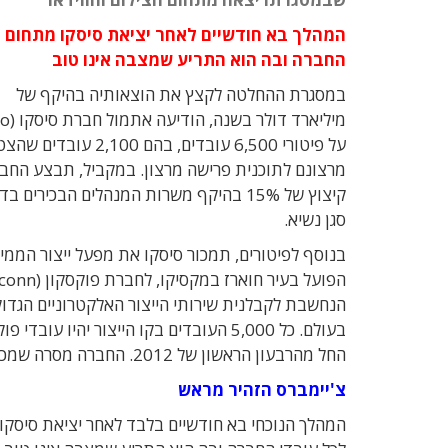
המהלך בא חודשיים לאחר יציאת סיסקו מתחום מצ
החברה ובה הוא התריע שמצבה אינו טוב
במסגרת ההחלטה לקצץ את הוצאותיה בהיקף של
על פיטורי 6,500 עובדים, בהם 2,100 עובד
מרצונם לתוכנית פרישה מרצון. במקביל, תבצע החב
קיצוץ של 15% בהיקף משרות המנהלים הבכירים ב
סגן נשיא.
בנוסף לפיטורים, תמכור סיסקו את מפעל ייצור הממיר
הנחשבת לקבלנית שירותי הייצור האלקטרוניים הגדו
בעולם. כל 5,000 העובדים בקו הייצור יהיו עובדי פ
החל מהרבעון הראשון של 2012. החברה מסרה שמכירת מתקן הייצור נועדה לפשט את המבנה העסקי של החברה.
צ'יימברס הזהיר מראש
המהלך הנוכחי בא חודשיים בלבד לאחר יציאת סיסקו מ