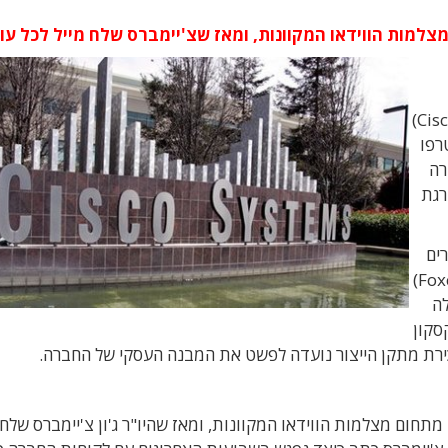
למות הווידאו המקוונות, ומאז שצ'יימברס שלח מייל לכל עו
מיליארד דולר בשנה, הודיעה אתמול חברת סיסקו (Cisco)
ים שהצטרפו
רה
דרגת
ים
הפועל בעיר חוארז במקסיקו, לחברת פוקסקון (Foxconn)
לה
וקסקון
תחום מצלמות הווידאו המקוונות, ומאז שהיו"ר ג'ון צ'יימברס שלח 