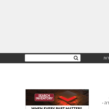
דות
.
ה -