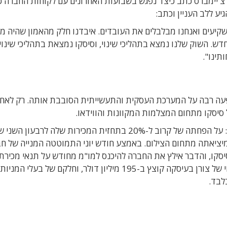
 צ'יימברס כתב כיצד נפגש בשבועות האחרונים עם לקוחות החברה כ
ע ללב העניין וכתב:
יעים ואנחנו מבלבלים את העובדים. איבדנו חלק מהאמון שהיה מר
חדש. השוק שלנו נמצא בתהליכי שינוי, וסיסקו נמצאת בתהליכי שינוי,
תינו".
פעה רבה על המערכת העסקית והתעשייתית הסובבת אותה. רק לאחר
סיסקו מתחום המצלמות המקוונות והווידאו.
בתחילת החודש הודיעה חברת רדוויז'ן (Radvision): על הפחתה של קרוב ל-20% בתחזית המכירות שלה לרבעון השנ
עת מיציאתה מתחום הצילום. באמצע חודש יוני התמוטטה המנייה של ח
בכ-20% בעקבות הודעת סיסקו, והדבר אילץ את החברה להיכנס למו"מ מחודש על תנאי מכיר
לחברת CSR הבריטית. התוצאה היתה משפילה: השווי של צורן בעיסקה קוצץ ב-195 מיליון דולר, וחלקם של בעלי 