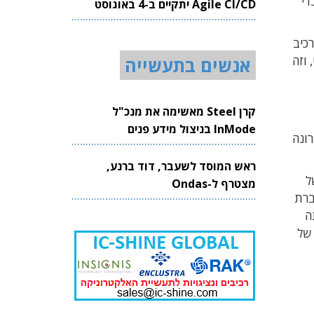
די
Agile CI/CD יתקיים ב-4 באוגוסט
2026
כיב
 וזה
אנשים בתעשייה
קרן Steel מאשימה את מנכ"ל
InMode בניצול מידע פנים
ונה
ראש המוסד לשעבר, דוד ברנע,
י של
מצטרף ל-Ondas
ברת
תה
המניות של