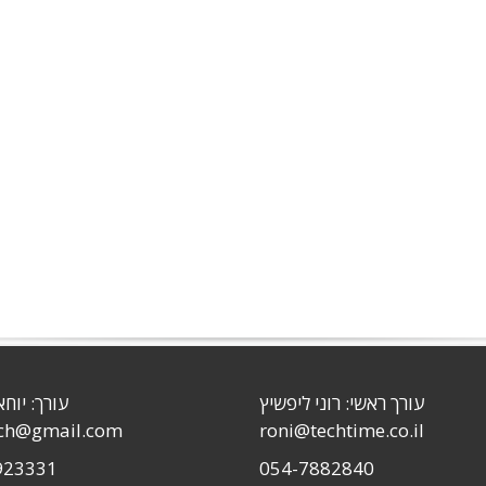
עורך ראשי: רוני ליפשיץ
עורך: יוחא
sch@gmail.com
roni@techtime.co.il
923331
054-7882840