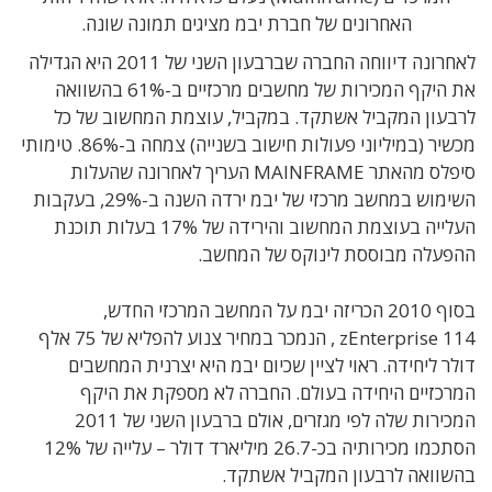
האחרונים של חברת יבמ מציגים תמונה שונה.
לאחרונה דיווחה החברה שברבעון השני של 2011 היא הגדילה
את היקף המכירות של מחשבים מרכזיים ב-61% בהשוואה
לרבעון המקביל אשתקד. במקביל, עוצמת המחשוב של כל
מכשיר (במיליוני פעולות חישוב בשנייה) צמחה ב-86%. טימותי
סיפלס מהאתר MAINFRAME העריך לאחרונה שהעלות
השימוש במחשב מרכזי של יבמ ירדה השנה ב-29%, בעקבות
העלייה בעוצמת המחשוב והירידה של 17% בעלות תוכנת
ההפעלה מבוססת לינוקס של המחשב.
בסוף 2010 הכריזה יבמ על המחשב המרכזי החדש,
zEnterprise 114 , הנמכר במחיר צנוע להפליא של 75 אלף
דולר ליחידה. ראוי לציין שכיום יבמ היא יצרנית המחשבים
המרכזיים היחידה בעולם. החברה לא מספקת את היקף
המכירות שלה לפי מגזרים, אולם ברבעון השני של 2011
הסתכמו מכירותיה בכ-26.7 מיליארד דולר – עלייה של 12%
בהשוואה לרבעון המקביל אשתקד.