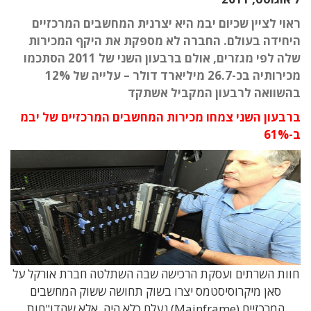
ראוי לציין שכיום יבמ היא יצרנית המחשבים המרכזיים
היחידה בעולם. החברה לא מספקת את היקף המכירות
שלה לפי מגזרים, אולם ברבעון השני של 2011 הסתכמו
מכירותיה בכ-26.7 מיליארד דולר – עלייה של 12%
בהשוואה לרבעון המקביל אשתקד
ברבעון השני צמחו מכירות המחשבים המרכזיים של יבמ
ב-61%
חוות השרתים ועסקת הרכישה שבה השתלטה חברת אורקל על
סאן מיקרוסיסטמס יצרו בשוק תחושה ששוק המחשבים
המרכזיים (Mainframe) נעלם כלא היה. אלא שהדו"חות