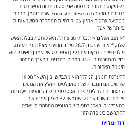
בשתיקה. בתגובה פירסמה אנליסטית תחום הטאבלטים
בחברת המחקר Forrester Research, שרה רוטמן, תחזית
מפתיעה שלפיה אמזון צפויה להיות המתחרה המשמעותית
ביותר של אפל.
"אומנם אפל נראית בלתי מנוצחת", היא כותבת בבלוג האישי
שלה, "לאחר שמכרה 28.7 מיליון מחשבי iPad בכל העולם.
אולם כאשר בודקים את רעיון הטאבלט של אמזון רואים שהוא
יכול להתחרות ב-iPad במחיר, בתכנים ובמערך המסחרי
העומד מאחוריו".
להערכת רוטמן, המהלך הוא מתבקש, בין השאר מכיוון
שחשיבותם הגוברת של הטאבלטים תיאלץ את הגופים
המסחריים הגדולים לפתח אסטרטגיות שיווק והפצה ייעודיות
אליהם. "בשנת 2015 ישתמשו 82 מיליון אמריקאים
בטאבלטים. האסטרטגיות של הגופים המסחריים ייאלצו
להתחשב בעובדה הזו".
דוד וגוליית