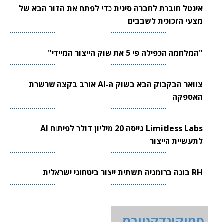
אינטל חוברת לחברה סינית כדי לפתח את הדור הבא של
מצעי הזכוכית לשבבים
"המלחמה הכפילה פי 5 את שוק הייצור המיידי"
צוואר הבקבוק הבא בשוק ה-AI אורב בקצה שרשרת
האספקה
Limitless Labs גייסה 20 מיליון דולר לפיתוח AI
לתעשיית הייצור
RH בונה ברומניה תשתית ייצור ביטחוני ישראלית
סמיקונדקטורס