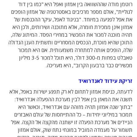
רוטמן מודה שההשוואה בין אמזון ואפל היא "כמו בין דוד
לגוליית", אולם מספר מרכיבים באסטרטגיה של אמזון הופכים
את אפל לפגיעה במיוחד. "בניגוד לאפל, עיקר ההכנסות של
אמזון אינן ממכירת חומרה, אלא מתוכנה ושירותים, ולכן היא
תהיה מוכנה למכור את המכשיר במחירי הפסד. המיתוג שלה,
התוכן שהיא מוכרת, הנכסים המסחריים ותשתית הענן הגדולה
שלה, הופכים אותה למתחרה משמעותית. אם היא תמכור
טאבלט בפחות מ-300 דולר, היא תוכל למכור 3-5 מיליון
מכשירים כבר ברבעון הקרוב", היא מעריכה.
זריקת עידוד לאנדרואיד
לדעתה, כניסת אמזון לתחום לא רק תפגע ישירות באפל, אלא
תשנה את המאזן בין אפל לבין מערכת ההפעלה אנדרואיד:
"בתוך שנה אמזון תהיה מזוהה עם אנדרואיד, וכאשר היא
תמכור במיליוני יחידות – כל ההתייחסות של עולם האבזרים
הניידים אל מערכת הפעלה זו ישתנה מהקצה אל הקצה. אפל
תשמור על מעמדה המוביל במונחי נתח שוק, אולם אמזון