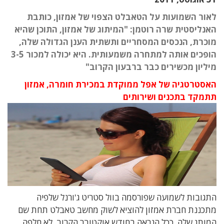
לאור השמועות על הטאבלט הצפוי של אמזון, כותבת
האנליסטית שרה רוטמן: "המיתוג של אמזון, התוכן שהיא
מוכרת, הנכסים המסחריים ותשתית הענן הגדולה שלה,
הופכים אותה למתחרה משמעותית. היא יכולה למכור 3-5
מיליון מכשירים כבר ברבעון הקרוב"
האסטרטגיה של אפל ממוקדת במכירת חומרה, אמזון
תתמקד בתכנים ושירותים
התגובות לשמועה שפורסמה בוול סטריט ג'ורנל שלפיה
מתכננת חברת אמזון להוציא לשוק מחשב טאבלט תחת שם
המותג שלה, ככל הנראה בחודש אוקטובר הקרוב, לא חלפה