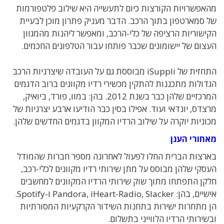
מהאפשרויות הקורצות כיום לתעשייה היא שילוב פלטפורמות
של סמארטפון בתוך הרכב. הדבר מעניק פתרון מוכן לבעיית
הקישוריות הרציפה של כלי-הרכב, ומאפשר ליהנות מהמגוון
העצום של יישומונים שכבר פותחו עבור הטלפונים החכמים.
התחזית של iSuppli מבוססת גם על העובדה שיצרניות הרכב
הגדולות מתכננות להתקין מכשירי רדיו מקוונים ברוב הדגמים
המרכזיים שלהן כבר בשנת 2012. בהן: במוו, פורד, ביואיק,
מרצדס, יונדאי ועוד. אפילו בסין כבר הודיעו ארבע יצרניות של
מכוניות יוקרה על שילוב הרדיו המקוון בדגמים החדשים שלהן.
מאחורי הענן
בארצות הברית החלו לפעול לאחרונה מספר חברות שהמודל
העסקי שלהן מבוסס על מתן שירותי רדיו מקוונים לכלי-רכב,
חלקן התפתחו מתוך שוק שירותי הרדיו המקוונים למחשבים
אישיים, בהן: Pandora, iHeart-Radio, Slacker ו-Spotify.
הן מתחרות ישירות בתחנות השידור הקרקעיות המסורתיות
ובשירותי הרדיו הלווייני בתשלום.