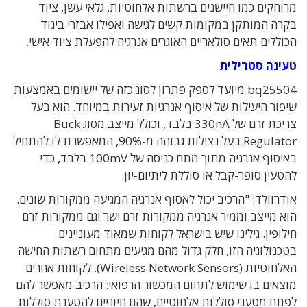
מרוחקים כמו חיישנים ברשתות אלחוטיות, גלאי עשן, ציוד
בקרה המותקן במקומות קשים לגישה ואפילו אבזרי ביגוד
הכוללים תאים סולאריים האוגרים אנרגיה להפעלת ציוד אישי.
טעינה סטרילית
bq25504 מיועד לספק פתרון לסוג כזה של יישומים באמצעות
שיפור היעילות של איסוף אנרגיות זעירות במיוחד. הוא בעל
צריכת זרם של 330nA בלבד, וכולל מייצב מסוג Buck
Regulator בעל נצילות גבוהה מ-90%, המאפשרת לו להתחיל
באיסוף אנרגיה מתוך מתח כניסה של 100mV בלבד, כדי
להטעין סופר-קבל או סוללת ליתיום-יון.
אודרוולד: "הרכיב יכול לאסוף אנרגיה המגיעה ממקורות שונים.
הוא מייצב וממיר אנרגיה ממקורות זרם ישר וגם ממקורות זרם
חילופין. גילינו שיש בישראל לקוחות שמאוד מעוניינים
בטכנולוגיה הזו, חלק גדול מהם מגיעים מתחום רשתות החישה
האלחוטיות (Wireless Network Sensors). לקוחות אחרים
מוצאים בו שימוש לתחום המכשור הרפואי: הרכיב מאפשר להם
לפתח מטעני סוללות אלחוטיים, שהם חיוניים להטענת סוללות