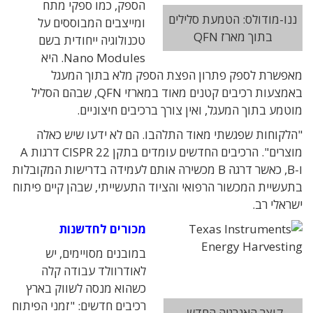
הספק, כמו ספקי מתח
ננו-מודולס: הטמעת סלילים
ומייצבים המבוססים על
בתוך מארז QFN
טכנולוגיה ייחודית בשם
Nano Modules. היא
מאפשרת לספק פתרון הפצת הספק מלא בתוך המעגל
באמצעות רכיבים קטנים מאוד במארזי QFN, שבהם הסליל
מוטמע בתוך המעגל, ואין צורך ברכיבים חיצוניים.
"הלקוחות שפגשתי מאוד התלהבו. הם לא ידעו שיש כאלה
מוצרים". הרכיבים החדשים עומדים בתקן CISPR 22 דרגות A
ו-B, כאשר דרגה B מכשירה אותם לעמידה בדרישות המקובלות
בתעשיית המכשור הרפואי והציוד התעשייתי, שבהן קיים פיתוח
ישראלי רב.
מכורים לחדשנות
במובנים מסויימים, יש
לאודרוולד עבודה קלה
כשהוא מנסה לשווק בארץ
רכיבים חדשים: "זמני הפיתוח
קוצר האנרגיה החדש,