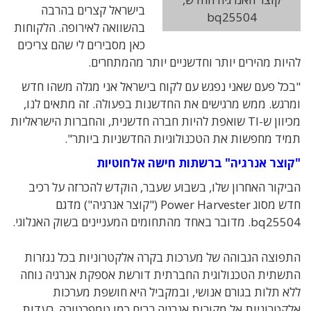
בישראל קצרים בהרבה
bq25504
בהשוואה לאירופה. הלקוחות
כאן מסבירים לי שהם צריכים
להיות מהירים יותר וחדשניים יותר מהמתחרים.
"בכל פעם שאני נפגש עם לקוח בישראל אני מגלה משהו חדש
ומרגש. ממש מרגישים את החדשנות בפעולה. זה מתאים לנו,
מכיוון ש-TI שואפת להיות חברה חדשנית, והחברות הישראליות
תמיד מחפשות את הטכנולוגיות החדשניות ביותר".
"קוצר אנרגיה" ברשתות חישה אלחוטיות
הביקור האחרון שלו, בשבוע שעבר, הוקדש להכרזה על רכיב
חדש מסוג Power Harvester ("קוצר אנרגיה") מדגם
bq25504. מדובר באחד מהתחומים המעניינים בשוק האנלוגי.
התפוצה הגבוהה של מערכות בקרה אלקטרוניות בכל נגזרות
התשתית הטכנולוגית החברתית דורשת אספקת אנרגיה נוחה
ללא תלות בגורם אנושי, ובמקביל היא חושפת מערכות
אלקטרוניות אל מקורות אנרגיה רבים כמו טמפרטורה, רעדות,