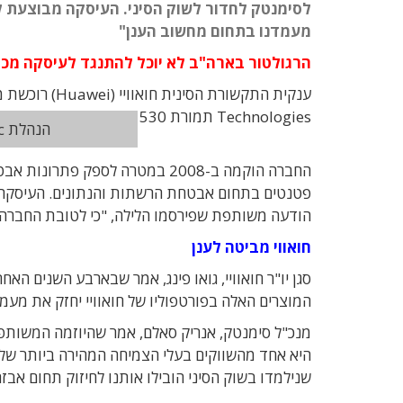
לסימנטק לחדור לשוק הסיני. העיסקה מבוצעת לפ
מעמדנו בתחום מחשוב הענן"
הרגולטור בארה"ב לא יוכל להתנגד לעיסקה מכיו
Technologies תמורת 530 מיליון דולר. החברה רשומה בהונג קונג וכיום היא נמצאת בבעלות חואוויי (51%) וסימנטק (49%).
הנהלת Huawei Symantec בהונג קונג
פטנטים בתחום אבטחת הרשתות והנתונים. העיסקה נ
הודעה משותפת שפירסמו הלילה, "כי לטובת החברה 
חואווי מביטה לענן
סגן יו"ר חואוויי, גואו פינג, אמר שבארבע השנים 
המוצרים האלה בפורטפוליו של חואוויי יחזק את מעמ
מנכ"ל סימנטק, אנריק סאלם, אמר שהיוזמה המשותפת
שנילמדו בשוק הסיני הובילו אותנו לחיזוק תחום אבזרי האבטחה 