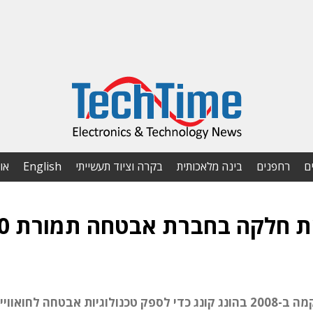
ם
רחפנים
בינה מלאכותית
בקרה וציוד תעשייתי
English
או
חואוויי רוכשת 
חברת Huawei Symantec Technologies הוקמה ב-2008 בהונג קונג כדי לספק טכנולוגיות אבטחה לחו