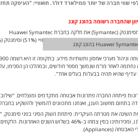
י שווי חברה של יותר ממילארד דולר. חואוויי: "העיסקה תחז
ון שהחברה רשומה בהונג קונג
ענקית התקשורת הסינית חואוויי (Huawei) רוכשת מסימנטק (Symantec) את חלקה בחברת Huawei Symantec
החברה הוקמה ב-2008 במטרה לספק פתרונות אבטחה וניהול מערכי אחסון ותשתיות מידע. בתקופה זו היא רש
חתמה לאחר מו"מ שנמשך מספר חודשים, ובמהלכו הן הסכימו, על-
עדיף שהיא תהיה בבעלות בעלים אחד".
האחרונות פיתחה החברה פתרונות אבטחה מתקדמים ומוצלחים. "שילוב
דה בתחום מחשוב הענן, ואנחנו מתכוונים להמשיך ולהשקיע בחברה"
 השיגה את מטרתה העיקרית: פיתחת השוק הסיני בפני סימנטק. "כי
היא אחד מהשווקים בעלי הצמיחה המהירה ביותר שלנו, ומכירותינו בסין צמחו ב-46% בשלוש השנים האחרונות. הלקחים
(Appliances).