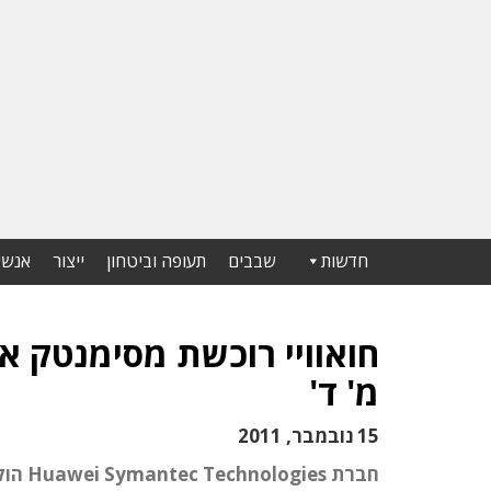
חדשות
שבבים
תעופה וביטחון
ייצור
אנשי
מ' ד'
15 נובמבר, 2011