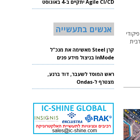
Agile CI/CD יתקיים ב-4 באוגוסט
2026
אנשים בתעשייה
פיקודי
רבית
קרן Steel מאשימה את מנכ"ל
InMode בניצול מידע פנים
ראש המוסד לשעבר, דוד ברנע,
מצטרף ל-Ondas