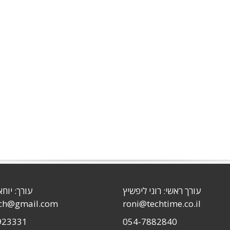
עורך ראשי: רוני ליפשיץ
עורך: יוחא
sch@gmail.com
roni@techtime.co.il
923331
054-7882840