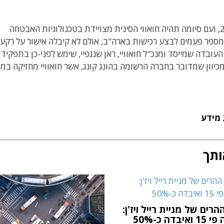
העיסקה צפויה להסתיים במחצית הראשונה של 2012, ועם סיומה תהיה חואווי הסינית מצויידת בטכנולוגיות האבטחה
 מספר פעמים לבצע רכישות בארה"ב, אולם לא קיבלה אישור על רקע
עובדה שמייסד ומנכ"ל חואוויי, ראן שנגפיי, שימש לפני-כן בתפקיד 
יוון שמדובר בחברה הרשומה בהונג קונג, אשר חואוויי מחזיקה במ
 מידע
ותך
רים של מניית רייל ויז'ן:
בדה כ-50%