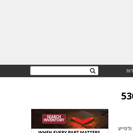
דות
מסימנטק את חלקה בחברת אבטחה תמורת 530
אוויי ולסייע