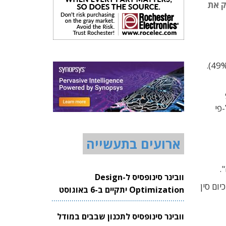
ק את
מה 900
פי
ארועים בתעשייה
.
וובינר סינופסיס ל-Design
ום סין
Optimization יתקיים ב-6 באוגוסט
2026
וובינר סינופסיס לתכנון שבבים במודל