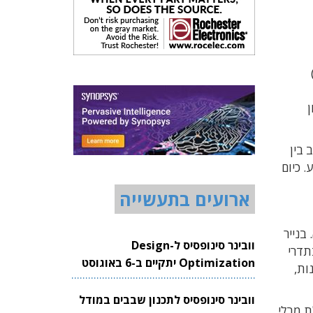
רונות הגדולות, מיקרון (Micron) וסמסונג (Samsung)
גון
 לפער המתרחב בין
ידע. כיום
ארועים בתעשייה
בנייר
וובינר סינופסיס ל-Design
תדרי
Optimization יתקיים ב-6 באוגוסט
 הזכרונות,
2026
וובינר סינופסיס לתכנון שבבים במודל
ת מבלי