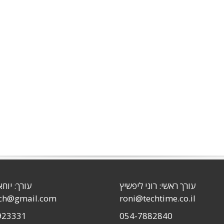
עורך ראשי: רוני ליפשיץ
עורך: יוחא
sch@gmail.com
roni@techtime.co.il
923331
054-7882840