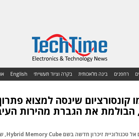
ם
רחפנים
בינה מלאכותית
בקרה וציוד תעשייתי
English
או
ו-Samsung הקימו קונסורציום שינסה למצוא פתרון
הקנסורציום יפתח מיפרט טכני וממשקים פתוחי