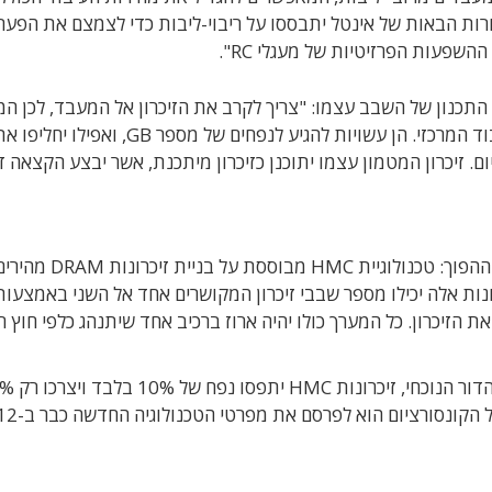
ות הבאות של אינטל יתבססו על ריבוי-ליבות כדי לצמצם את הפער 
השפעות הפרזיטיות של מעגלי RC".
תכנון של השבב עצמו: "צריך לקרב את הזיכרון אל המעבד, לכן ה
הבאים יכילו מערכות זיכרון שלמות על-גבי שבב העיבוד המרכזי. הן עשויות להגיע לנפחים של מספר GB, ואפילו יחלי
. זיכרון המטמון עצמו יתוכנן כזיכרון מיתכנת, אשר יבצע הקצאה ד
ם היום בשוק. זיכרונות אלה יכילו מספר שבבי זיכרון המקושרים אחד אל השני באמצעו
ת הזיכרון. כל המערך כולו יהיה ארוז ברכיב אחד שיתנהג כלפי חוץ ר
להערכת הקונסורציום, בהשוואה לזיכרונות DR3
הקונסורציום הוא לפרסם את מפרטי הטכנולוגיה החדשה כבר ב-2012.