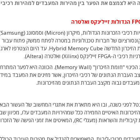
היא לצמצם את הפער בין מהירות המעבדים למהירות רכיבי
שתי יצרניות רכיבי הזכ
ונסורציום של חברות טכנולוגיות במטרה לפתח ממשק פתוח עבור
טכנולוגיית הזיכרון החדשה Hybrid Memory Cube. עד היום הצטרפו לאר
F זיילינקס (Xilinx) ואלטרה (Altera).
הטכנולוגיה נועדה להתמודד עם תופעה שקיבלה את הכינוי "חומת הזיכרון" (Memory Wall). הכוונה היא
דה של מעבדי המחשבים (CPU) לבין קצב העברת הנתונים של רכיבי הזיכרון, אשר מזינים את המעבד במ
עבדים גבוה מקצב העברת הנתונים מהזיכרונות.
ל לפני כשנה, ובו היא מתארת את אתגרי המחשוב של העשור הבא. 
יכרונות האיטיים החמירה ככל שמהירויות המעבדים עלו, מכיוון שב
עבודה מהירים גדלה ההשפעה הפרזיטית של תופעות קיבוליות והשראות (מעגלי RC), המאיטים את זמני הגישה של
עבדים מרובי-ליבות, המאפשרים להגדיל את מהירות העיבוד הכולל