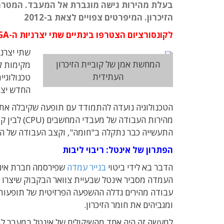
בעלת מהירות גישה מוגברת אל המעבד. המטרה 
הזיכרון. המיפרטים צפויים לצאת ב-2012
לקונסורציום הצטרפו בינתיים שתי יצרניות ה-FPGA הגדולות זיילינקס ואלטרה
המחשת אמן של קוביית הזיכרון
מקימות ק
העתידית
החדש יצרניות רכיבי ה-PGA
מהירות העבו
התעשייה כבר נתקלה ב"חומה", וקצב העבודה של המ
הפתרון של אינטל: ריבוי ליבות
הדבר בא לידי ביטוי
בנייר עמדה
שפירסמה חברת אינט
העמדה מסביר אינטל שבעיית צוואר הבקבוק שיצרו הז
ומגביהים את חומר הזיכרון.
למעשה זה היה אחד מהשיקולים של אינטל במעבר למ