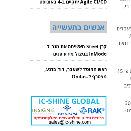
Agile CI/CD יתקיים ב-4 באוגוסט
בין
2026
אנשים בתעשייה
מעבדים
פו את
ינמית
קרן Steel מאשימה את מנכ"ל
InMode בניצול מידע פנים
ראש המוסד לשעבר, דוד ברנע,
מיקרון וסמסונג מתכננות לתקוף את הבעיה מהכיוון ההפוך: טכנולוגיית HMC מבוססת על בניית זיכרונות DRAM מהירים פי 15
מצטרף ל-Ondas
ת
כיב
D מהדור הנוכחי, זיכרונות HMC יתפסו נפח של 10% בלבד ויצרכו רק 30%