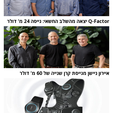
Q-Factor יצאה מהשלב החשאי: גייסה 24 מ' דולר
איירון ניישן מגייסת קרן שנייה של 60 מ' דולר