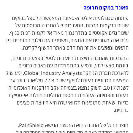
סאונד במקום תרופה
פיתחה טכנולוגיית אולטרא-סאונד המאפשרת לטפל בנזקים
שונים ברקמות הרכות. המערכות של החברה מבוססות על
שיגור גלים אקוסטיים בתדר נמוך מאוד אל רקמות רכות בגוף.
גלים אלה מעוררים את התאים, משפרים את חילוף החומרים בין
התאים ומאיצים את זרימת הדם באתר החשוף לקרינה.
המערכות שהחברה מייצרת מיועדות לטפל בפצעים כרוניים,
דוגמת פצעי לחץ, ולסייע בהתמודדות עם כאבים כרוניים.
להערכת חברת המחקר Global Industry Analysts, יגיע שוק
הפצעים הכרוניים בעולם להיקף של כ-22.8 מיליארד דולר עד
לשנת 2017. השוק נמצא בצמיחה עקב הזדקנות האוכלוסייה
בעולם והצמיחה העולמית במספר החולים במחלות אי-ספיקת
כליות, שאחת מתופעות הלוואי שלה היא היווצרות פצעים
כרוניים.
מוצר הדגל של החברה הוא המכשיר הנישא PainShield,
המסייע בהקלת כאבים מקומיים וזירוז תהליך ההחלמה של