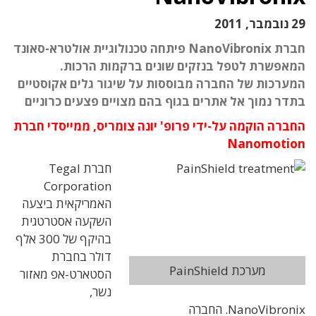
29 נובמבר, 2011
חברת NanoVibronix פיתחה טכנולוגיית אולטרא-סאונד
המאפשרת לטפל בנזקים שונים ברקמות הרכות.
המערכות של החברה מבוססות על שיגור גלים אקוסטיים
בתדר נמוך אל אתרים בגוף בהם מצויים פצעים כרוניים
החברה הוקמה על-ידי פרופ' יונה צומריס, ממייסדי חברת
Nanomotion
חברת Tegal
Corporation
האמריקאית ביצעה
השקעה אסטרטגית
בהיקף של 300 אלף
דולר בחברת
מערכת PainShield
הסטארט-אפ מאזור
נשר,
NanoVibronix. החברה