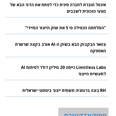
אינטל חוברת לחברה סינית כדי לפתח את הדור הבא של
מצעי הזכוכית לשבבים
"המלחמה הכפילה פי 5 את שוק הייצור המיידי"
צוואר הבקבוק הבא בשוק ה-AI אורב בקצה שרשרת
האספקה
Limitless Labs גייסה 20 מיליון דולר לפיתוח AI
לתעשיית הייצור
RH בונה ברומניה תשתית ייצור ביטחוני ישראלית
סמיקונדקטורס