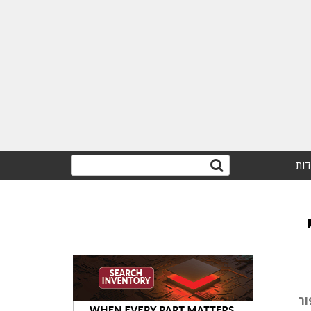
דות
יפור