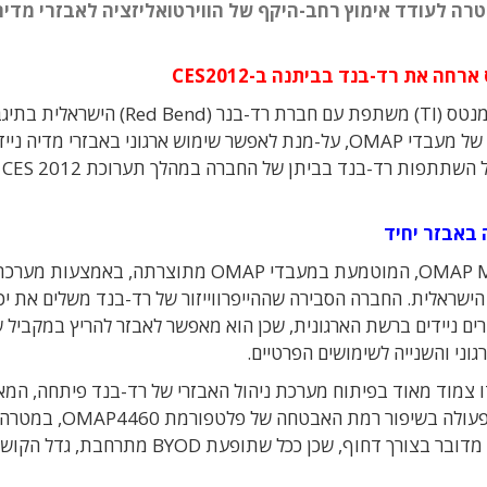
בטחה של פלטפורמת OMAP4460, במטרה לעודד אימוץ רחב-היקף של הווירטואליזציה לאבזרי 
ה את רד-בנד בביתנה ב-CES2012
חברת טקסס אינסטרומנטס (TI) משתפת עם חברת רד-בנר (Red Bend) הישרא
יכולות הווירטואליזציה של מעבדי OMAP, על-מנת לאפשר שימוש ארגוני באבזרי מדיה 
התברר מהודעת TI על השתתפות רד-בנד בביתן של החברה במהלך תערוכת CES 2012
באבזר יחיד
חברת TI הדגימה את טכנולוגיית האבטחה OMAP M-Shield, המוטמעת במעבדי OMAP מתוצרתה, באמצעות מע
ייפרוייזור vLogix Mobile של חברת Red Bend הישראלית. החברה הסבירה שההייפרווייזור של רד-בנד משלים את
 בטוח באבזרים ניידים ברשת הארגונית, שכן הוא מאפשר לאבזר להריץ במקביל 
וני והשנייה לשימושים הפרטיים.
דו צמוד מאוד בפיתוח מערכת ניהול האבזרי של רד-בנד פיתחה, ה
לנהל מרחוק מיליוני מכשירים. "כעת אנחנו משתפים פעולה בשיפ
אימוץ רחב-היקף של הווירטואליזציה בשוק הארגוני". מדובר בצורך דחוף, שכן ככל שתופעת