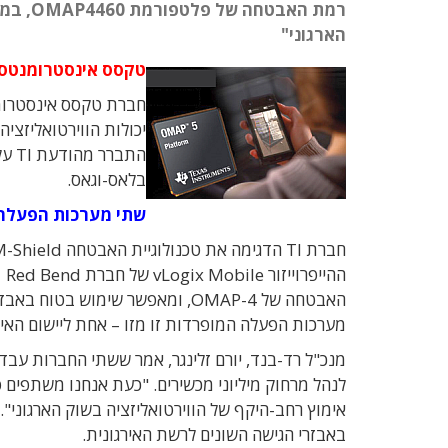
רמת הא
הארגוני"
טקסס אינסטרומנטס ארח
בלאס-וגאס.
שתי מערכות הפעלה 
הה
האבטחה של OMAP-4, ומאפשר שימוש
מערכות הפעלה המופרדות זו מזו – אחת ליישום האירג
מנכ"ל רד-בנד, יורם זלינגר, אמר ששתי החברות עב
באבזרי הגישה השונים לרשת האירגונית.