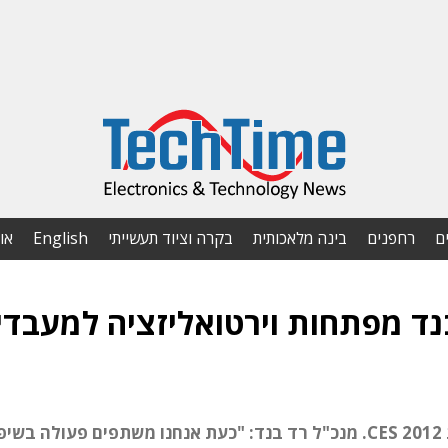
ם
רחפנים
בינה מלאכותית
בקרה וציוד תעשייתי
English
או
ד מפתחות וירטואליזציה למעבדי
החברה הישראלית התארחה בביתן TI בתערוכת CES 2012. מנכ"ל רד בנד: "כעת אנחנו משתפים פעולה בש