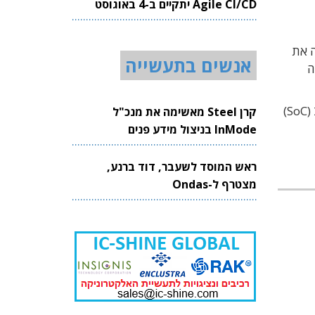
Agile CI/CD יתקיים ב-4 באוגוסט
2026
עבודה את
אנשים בתעשייה
ה
משפחת מעבדי OMAP היא משפחה של מעבדי יישומים עבור אבזרים ניידים וסמארטפונים. מדובר במערכת על-גבי שבב (SoC)
קרן Steel מאשימה את מנכ"ל
InMode בניצול מידע פנים
ראש המוסד לשעבר, דוד ברנע,
מצטרף ל-Ondas