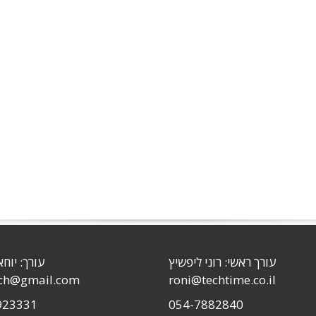
עורך ראשי: רוני ליפשיץ
עורך: יוחא
sch@gmail.com
roni@techtime.co.il
923331
054-7882840