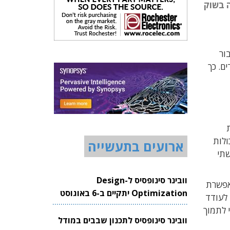
מדיה בשוק
לית בתיגבור
ניידים. כך
רכת
 יכולות
ארועים בתעשייה
שתי
וובינר סינופסיס ל-Design
מאפשרת
Optimization יתקיים ב-6 באוגוסט
ור רמת האבטחה של פלטפורמת OMAP4460, במטרה לעודד
2026
 BYOD מתרחבת, גדל הקושי לתמוך
וובינר סינופסיס לתכנון שבבים במודל