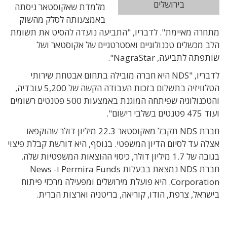
בירושלים
מלמדת שאקוסטאר ניסתה
באמצעותה לסלק מהשוק
מתחרה מאיימת". לדבריו, "התביעה נועדה להסיט את תשומת
הלב מכשלים טכנולוגיים ואסטרטגיים של אקוסטאר ושל
שותפתה לתביעה, NagraStar".
לדבריו, "NDS היא חברה מובילה בתחום אבטחת שירותי
הטלוויזיה בתשלום בזכות העבודה הקשה של 5,200 עובדיה,
והטכנולוגיה שפיתחה המוגנת באמצעות 500 פטנטים רשומים
ועוד 475 פטנטים בשלבי רישום".
חברת NDS תקבל מאקוסטאר 22.3 מיליון דולר שהוקפאו
אצלה עד לסיום הדיון המשפטי. בנוסף, היא דורשת קבלת פיצוי
בגובה של 1.7 מיליון דולר, כיסוי ההוצאות המשפטיות שלה.
חברת NDS נמצאת בבעלות Permira Funds ו- News
Corporation. היא פועלת מירושלים ומפעילה מרכזי פיתוח
בישראל, צרפת, הודו, קוריאה, בריטניה וארצות הברית.