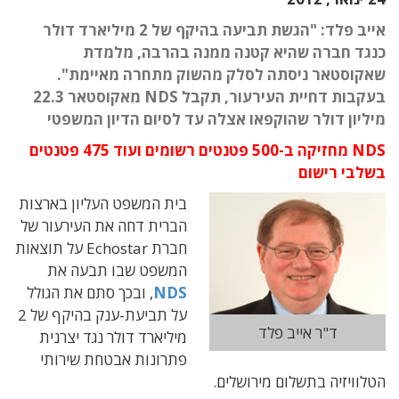
אייב פלד: "הגשת תביעה בהיקף של 2 מיליארד דולר
כנגד חברה שהיא קטנה ממנה בהרבה, מלמדת
שאקוסטאר ניסתה לסלק מהשוק מתחרה מאיימת".
בעקבות דחיית העירעור, תקבל NDS מאקוסטאר 22.3
מיליון דולר שהוקפאו אצלה עד לסיום הדיון המשפטי
NDS מחזיקה ב-500 פטנטים רשומים ועוד 475 פטנטים
בשלבי רישום
בית המשפט העליון בארצות
הברית דחה את העירעור של
חברת Echostar על תוצאות
המשפט שבו תבעה את
NDS
, ובכך סתם את הגולל
על תביעת-ענק בהיקף של 2
ד"ר אייב פלד
מיליארד דולר נגד יצרנית
פתרונות אבטחת שירותי
הטלוויזיה בתשלום מירושלים.