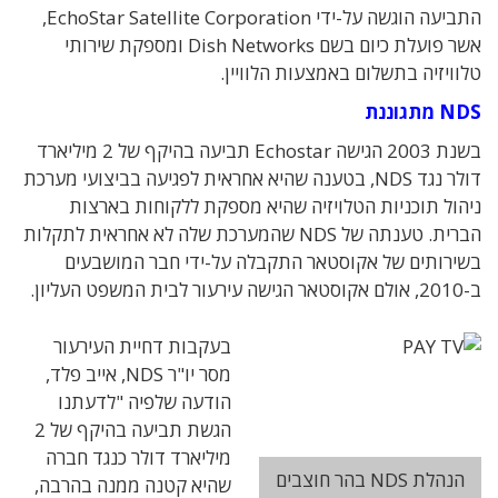
התביעה הוגשה על-ידי EchoStar Satellite Corporation,
אשר פועלת כיום בשם Dish Networks ומספקת שירותי
טלוויזיה בתשלום באמצעות הלוויין.
NDS מתגוננת
בשנת 2003 הגישה Echostar תביעה בהיקף של 2 מיליארד
דולר נגד NDS, בטענה שהיא אחראית לפגיעה בביצועי מערכת
ניהול תוכניות הטלויזיה שהיא מספקת ללקוחות בארצות
הברית. טענתה של NDS שהמערכת שלה לא אחראית לתקלות
בשירותים של אקוסטאר התקבלה על-ידי חבר המושבעים
ב-2010, אולם אקוסטאר הגישה עירעור לבית המשפט העליון.
בעקבות דחיית העירעור
מסר יו"ר NDS, אייב פלד,
הודעה שלפיה "לדעתנו
הגשת תביעה בהיקף של 2
מיליארד דולר כנגד חברה
הנהלת NDS בהר חוצבים
שהיא קטנה ממנה בהרבה,