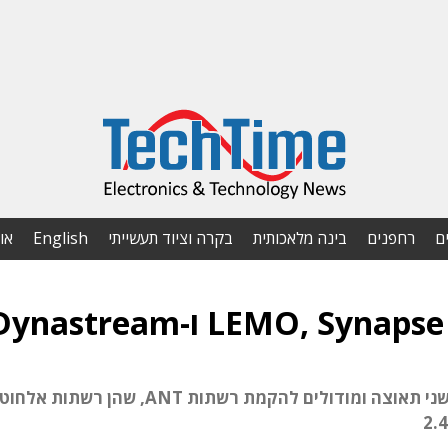
ם
רחפנים
בינה מלאכותית
בקרה וציוד תעשייתי
English
או
חברת Dynastream הקנדית, אשר מספקת חיישני תאוצה ומודולים להקמת רשתות ANT, שהן רש