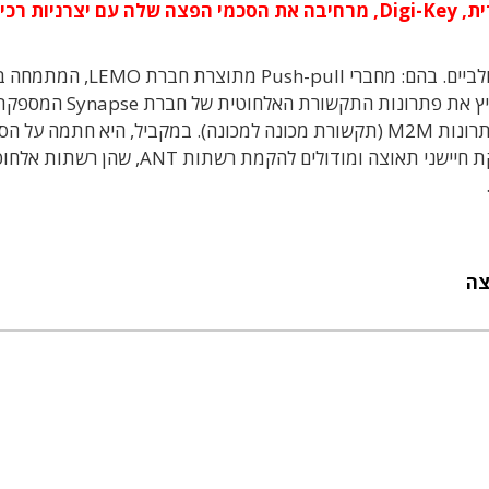
מפיצת הרכיבים המקוונת הפועלת מארצות הברית, Digi-Key, מרחיבה את הסכמי הפצה שלה עם יצרניות 
החברה הודיעה על סדרה חדשה של הסכמי הפצה גלולביים. בהם: מחברי -pull
וייצור פתרונות חיבוריות מדוייקים. היא מתחילה להפיץ את פתרונות התקשורת האלחוטית של חברת napse
מודולים אלחוטיים שלמים כולל ערכות פיתוח עבור פתרונות M2M (תקשורת מכונה למכונה). במקביל, היא חתמה על
הפצה עם חברת Dynastream הקנדית, אשר מספקת חיישני תאוצה ומודולים להקמת רשתות ANT, 
צה