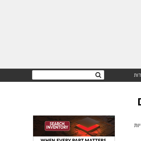
דות
תות אלחוטיות