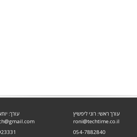
עורך ראשי: רוני ליפשיץ
עורך: יוחא
sch@gmail.com
roni@techtime.co.il
923331
054-7882840