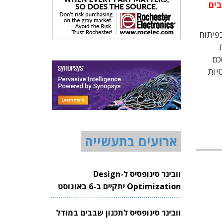
רכיבים
Push מתוצרת חברת LEMO, המתמחה בפיתוח
Sy המספקת
 הסכם
שהן רשתות אלחוטיות
ארועים בתעשייה
וובינר סינופסיס ל-Design
Optimization יתקיים ב-6 באוגוסט
2026
וובינר סינופסיס לתכנון שבבים במודל