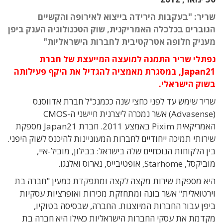
שריר: "בעקבות הירידה בייצוא לאירופה והקשיים
הגוברים בכלכלה האמריקנית, שוק הטכנולוגיה הענק ביפן
מעניק חלופה אטרקטיבית לחברות הישראליות"
נפתלי שריר התמנה למועצה המייעצת של חברת
Japan21, במסגרת מאמציה להגדיל את היקף פעילותה
בשוק הישראלי.
שריר שימש עד לפני כחצי שנה ככמנכ"ל חברת אדווסנס
(Advasense) אשר נמכרה ליצרנית חיישני ה-CMOS
האמריקאית Pixim באמצע 2011. חברת Japan21 מספקת
שירותי תמיכה ייחודיים לחברות המעוניינות להיכנס לשוק היפני.
בין הלקוחות הנוכחיים שלה בישראל: בבילון, מוביל-איי,
מוביקסל, Starhome, אופטיבייס, נארוס ואלנגו.
היא מספקת שירות מקצה לקצה ומתפקדת כמעין "חברה בת
וירטואלית" אשר בונה ומתחזקת מכירות ואופרציות עסקיות
ביפן עבור החברות המיוצגות. החברה, שבסיסה בטוקיו,
מקדמת את עסקי החברות הישראליות כאילו היא חברה בת