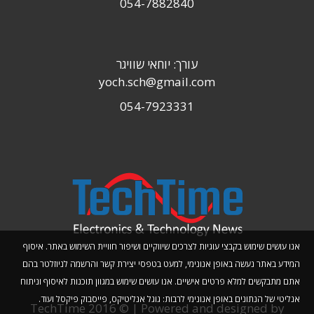
054-7882840
עורך: יוחאי שוויגר
yoch.sch@gmail.com
054-7923331
אנו עושים שימוש בקבצי עוגיות לצרכים שיווקיים ושיפור חוויית השימוש באתר. איסוף
המידע באתר נעשה באופן אנונימי, למעט בטפסי יצירת קשר והרשמה לניוזלטר בהם
אתם מתבקשים למלא פרטים אישיים. אנו עושים שימוש במגוון תוכנות לאיסוף וניתוח
אנליטי של הנתונים באופן אנונימי לרבות: גוגל אנליטיקס, פייסבוק פיקסל ועוד.
TechTime 2016 © | Powered and designed by