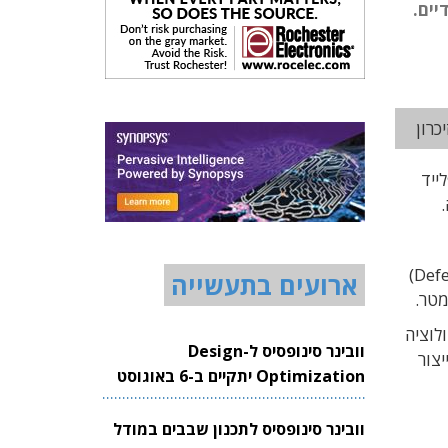
יים.
ייד
לאחרונה הם השיגו פריצת דרך כאשר הצליחו לפתח מערכת בדיקת פגמים (Defect Review)
ארועים בתעשייה
הרזולוציה
וובינר סינופסיס ל-Design
יצור
Optimization יתקיים ב-6 באוגוסט
2026
וובינר סינופסיס לתכנון שבבים במודל