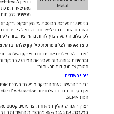
Metal
מכשירים ללקוחות.
לכן צילום התופעה צריך להיות ברזולוציה גבוהה לפחות פי 10, כדי שניתן יהיה לאפיין את התקלה ולשפר את תהל
כיצד אפשר לצלם פרוסת סיליקון שלמה ברזולוצ
"אנחנו לא מצלמים את פרוסת הסיליקון השלמה. סריק
הסורק אל הנקודות החשודות".
זיכוי חשודים
"בשלב הראשון לאחר הבדיקה מופעלת מערכת אוטומ
SEMVision.
"צריך לזכור שתהליך המזעור מייצר פגמים קטנים 
במערכת. אם בעבר 95% מהתקלות ה