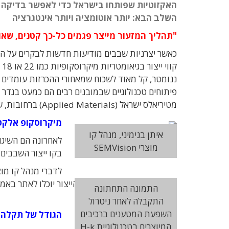
האקזוטיות שפותחו בישראל כדי לאפשר בדיקה מד
השלב הבא: יותר אוטומציה ויותר אינטגרציה
"תהליך המזעור מייצר פגמים כל-כך קטנים, ש
כאשר יצרניות שבבים מודיעות חדשות לבקרים על 
קווי ייצור בגיאומטריות מיקרוסקופיות כמו 22 או 18
ננומטר, קל מאוד לשכוח שמאחורי ההכרזות עומדים
פיתוחים טכנולוגיים שבמובנים רבים הם כמעט בגדר
מטיריאלס ישראל (Applied Materials) ברחובות, שם ממוקמת מחלקת הפיתוח והייצור של מכונות הבדיקה של החברה.
מיקרוסקופ אלקטר
איתן בנימיני, מנהל קו
מוצרי SEMVision
בקו ייצור השבבים, א
הזו הכרחית כדי שמהנדסי קו הייצור יוכלו לאתר באמ
התמונה התחתונה
השבב.
התקבלה לאחר ניטרול
השפעת המטענים ברכיבים
הגודל של תקלה 
המיוצרים בטכנולוגיית H-k