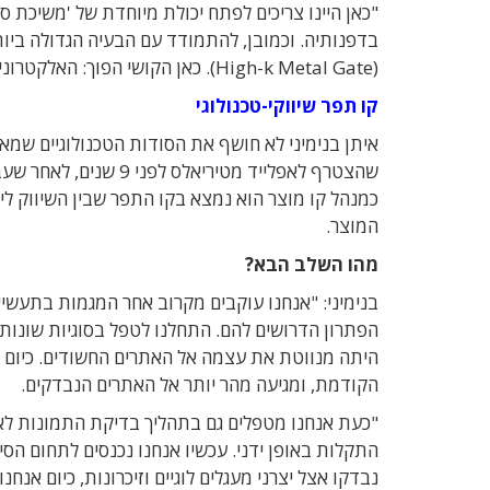
"כאן היינו צריכים לפתח יכולת מיוחדת של 'משיכת 
בדפנותיה. וכמובן, להתמודד עם הבעיה הגדולה ביו
(High-k Metal Gate). כאן הקושי הפוך: האלקטרונים לא יוצרים מטענים בשכבה הנבדקת, אלא הופכים לזרם חשמלי".
קו תפר שיווקי-טכנולוגי
איתן בנימיני לא חושף את הסודות הטכנולוגיים שמא
שהצטרף לאפלייד מטירי
כמנהל קו מוצר הוא נמצא בקו התפר שבין השיווק לייצ
המוצר.
מהו השלב הבא?
בנימיני: "אנחנו עוקבים מקרוב אחר המגמות בתעשייה
הפתרון הדרושים להם. התחלנו לטפל בסוגיות שונות
היתה מנווטת את עצמה אל האתרים החשודים. כיום 
הקודמת, ומגיעה מהר יותר אל האתרים הנבדקים.
"כעת אנחנו מטפלים גם בתהליך בדיקת התמונות לאח
התקלות באופן ידני. עכשיו אנחנו נכנסים לתחום הסי
נבדקו אצל יצרני מעגלים לוגיים וזיכרונות, כיום אנחנו