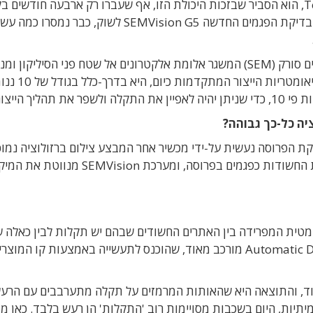
בראיון ל-Techtime, הוא הסביר שבזכות היכולת הזו, אף שעברו רק ארבעה חודשים 
מאז יצאה מערכת בדיקת הפגמים החדשה SEMVision G5 לשוק, כבר נמסרו 
בנימיני: "המערכת מבוססת על מיקרוסקופ אלקטרונים סורק (SEM) המשגר אלומת אלקטרונים אל שטח פני הסילי
האותות החוזרים כדי לייצר תמונה. תקלה קריטית בגיאו
יך הייצור".
יה כל-כך גבוהה?
ת הפרוסה נעשית על-ידי מכשיר אחר המבצע צילום ברזולוציה נמוכ
ובמהירות גבוהה. הוא מעביר את המידע על הנקודות החשודות כפגמים בפרוסה, ומערכ
טית המפרידה בין האתרים החשודים שבהם יש תקלות לבין כאלה 
אין תקלות. מדובר באלגוריתם Automatic Defect Re-detection מורכב מאוד, שהוכנס לתעשייה באמצעות קו המוצ
מאוד, והתוצאה היא שהאותות המרמזים על תקלה מתערבבים עם הרע
חשודות היו אמיתיות, היום בשכבות מסויימות רוב 'התקלות' הן רעש בלבד. כאן 