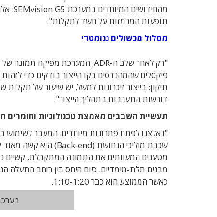
מהחידושים המיוחדים במערכת SEMvision G5: אלגוריתם ADRTrue
תופעות המרמזות על חשד לתקלות".
מסלול מכשולים ננומטרי
פיקסלים שהמהנדסים בקו הייצור בודקים כדי לזהות 
תיקון: בייצור זיכרונות למשל, יש שיעור של תקלות שא
דורשות התערבות בתהליך הייצור".
תעשיית השבבים מאמצת טכנולוגיות וחומרים חד
"נאלצנו לפתח פתרונות מיוחדים. המעבר לשימוש בחו
מטענים המעוותים את התמונה המתקבלת. קשיים נוס
כאשר הממוצע הוא כבר 1:10-1:20.
מערכת SEMVision G5 בקו 