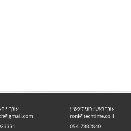
עורך ראשי: רוני ליפשיץ
עורך: יוחא
sch@gmail.com
roni@techtime.co.il
923331
054-7882840