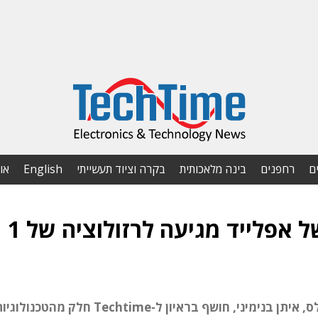
ם
רחפנים
בינה מלאכותית
בקרה וציוד תעשייתי
English
או
מערכת הבדיקה החדשה של אפלייד מגיעה לרזולוציה של 1
מנהל מוצר SEMVision G5 של אפלייד מטיריאלס, איתן בנימיני, חושף בראיון ל-Techtime חלק מהטכנול