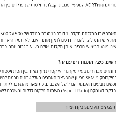
המפעיל מנגנוני קבלת החלטות שמפרידים בין הרע
"רק לאחר שלב ה-ADR, המערכת מפיקה תמונה של האתר שבו התגלתה תקלה. מדובר במסגרת בגודל של 500 על 500
את אופי התקלה, ולהגדיר דרכים לתקן אותה. אגב, לא תמיד היא דו
ינו פוגע בביצועי הרכיב. אותן תקלות, אולם בשיעור גבוה יותר, כבר
שים. כיצד מתמודדים עם זה?
מרים מבודדים בעלי מקדם דיאלקטרי נמוך מאוד בין הטרנזיסטורים
שכבת מוליכי הנחושת (Back-end) הוא קשה מאוד למיקרוסקופ SEM מכיוון שהפצצת האתרים באלקטרונים גורמ
פים נובעים מהעומק הגדל של השבבים, כתוצאה מהמעבר ליותר וי
מבנים תלת-מימדיים. כיום היחס בין רוחב התעלה הנבדקת לעומקה (Aspect Ratio) משתנה מלקוח ללקוח ומ
היציור