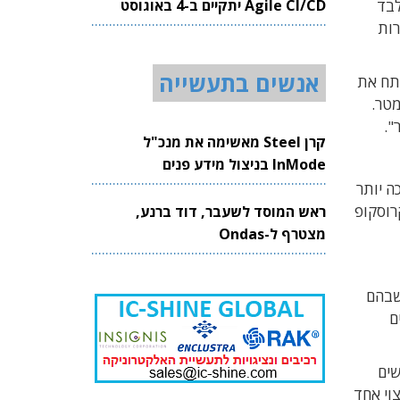
בלבד
Agile CI/CD יתקיים ב-4 באוגוסט
כמה עשרות
2026
אנשים בתעשייה
קון ומנתח את
מטריות הייצור המתקדמות כיום, היא בדרך-כלל בגודל של 10 ננומטר.
קרן Steel מאשימה את מנכ"ל
InMode בניצול מידע פנים
ה יותר
ת SEMVision מנווטת את המיקרוסקופ
ראש המוסד לשעבר, דוד ברנע,
מצטרף ל-Ondas
שבהם
רים
שים
מצוי אחד