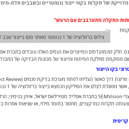
וייקת של תקלות בקווי ייצור ננומטריים ובשבבים תלת-מימד
אותות התקלה מתערבבים עם הרעש"
הקמת
צילום ברזולוציה של 1 ננומטר מאתר פגם בייצור שבב זיכרון
 נס. חלק מהמהנדסים המייצרים את הנסים האלה עובדים בחברת אפל
וני בקו הייצור
שר מסוגלת לצלם את הסיליקון הנמצא בייצור ברזולוציה של 1 ננומטר.
לדברי מנהל קו מוצרי SEMVision בחברת אפלייד מטירילאס ישראל, איתן בנימיני, 
צעותה תקלות כמו קצרים, מחסור בחומר מילוי, או שגיאות אחרות בי
קריטית