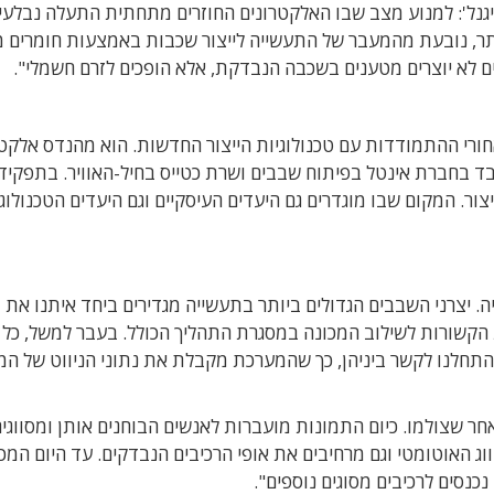
סיגנל': למנוע מצב שבו האלקטרונים החוזרים מתחתית התעלה נבלעי
תר, נובעת מהמעבר של התעשייה לייצור שכבות באמצעות חומרים מו
חורי ההתמודדות עם טכנולוגיות הייצור החדשות. הוא מהנדס אלקט
אלס לפני 9 שנים, לאחר שעבד בחברת אינטל בפיתוח שבבים ושרת כטייס בחיל-האוויר. בתפקיד
ור. המקום שבו מוגדרים גם היעדים העיסקיים וגם היעדים הטכנולוגי
. יצרני השבבים הגדולים ביותר בתעשייה מגדירים ביחד איתנו את מ
 הקשורות לשילוב המכונה במסגרת התהליך הכולל. בעבר למשל, כל
התחלנו לקשר ביניהן, כך שהמערכת מקבלת את נתוני הניווט של ה
ר שצולמו. כיום התמונות מועברות לאנשים הבוחנים אותן ומסווגי
ווג האוטומטי וגם מרחיבים את אופי הרכיבים הנבדקים. עד היום המכ
 נכנסים לרכיבים מסוגים נוספים".