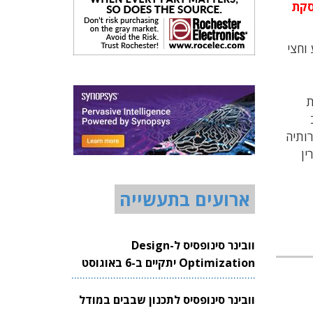
העוסקת
ה. באבע וחצי
למי. חברת SCR עוסקת
 כ-200 עובדים, ובשנת 2011 צמחו מכירותיה
לפרין
ארועים בתעשייה
וובינר סינופסיס ל-Design
Optimization יתקיים ב-6 באוגוסט
2026
וובינר סינופסיס לתכנון שבבים במודל