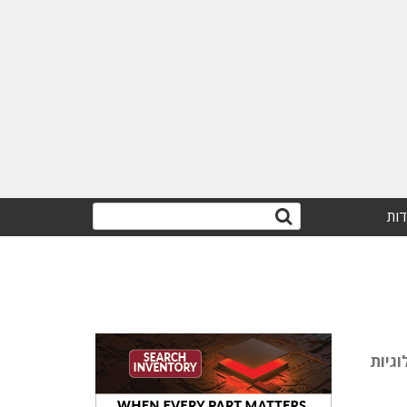
דות
גיות