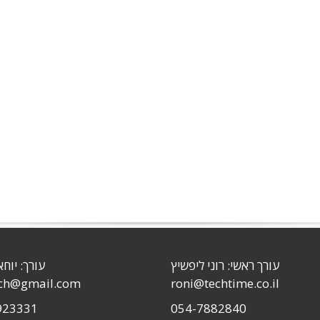
עורך ראשי: רוני ליפשיץ
עורך: יוחא
sch@gmail.com
roni@techtime.co.il
923331
054-7882840