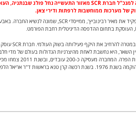
יריב אבישר מונה למנכ"ל חברת SCR מאזור התעשייה נחל פולג שבנתניה, 
ווק של מערכות ממוחשבות לרפתות ודירי צאן.
אבישר מחליף בתפקיד את מאיר רבינוביץ', ממייסדי SCR, שמונה לנשיא החבר
המינוי נעשה במסגרת היערכות חדשה בחברת SCR, במטרה להרחיב את היקף פעילותה בשוק העו
ין השאר, היא נחשבת לאחת מהיצרניות הגדולות בעולם של מדי חלב
אלקטרוניים ותגים חכמים למעקב אחרי פוריות ובריאות הפרה. המחברה מעסיקה
ביותר מ-40% והסתכמו בכ-50 מיליון דולר. החברה הוקמה בשנת 1976. בשנת רכשה קרן טנא בראשות ד"ר אריאל ה