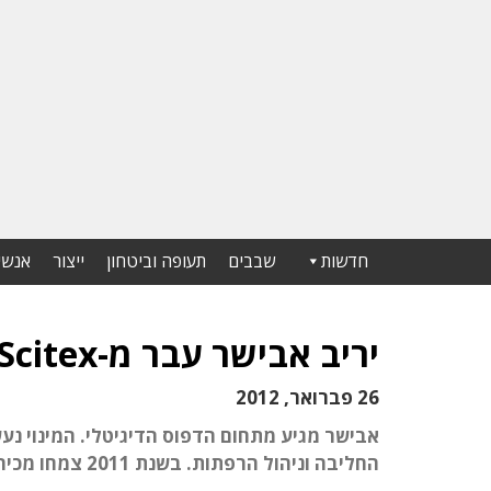
חדשות
שבבים
תעופה וביטחון
ייצור
אנשי
יריב אבישר עבר מ-HP Scitex לניהול SCR מנתניה
26 פברואר, 2012
אבישר מגיע מתחום הדפוס הדיגיטלי. המינוי נע
החליבה וניהול הרפתות. בשנת 2011 צמחו מכירות SCR ב-40% והסתכמו בכ-50 מיליון דולר