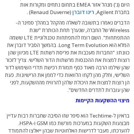
היום (ג') מנהל אזור EMEA בתחום נתחים ומקורות אות
בחברת Agilent,
רינו דוברן
(Renaud Duverne) .
הדברים נאמרו בתשובה לשאלה מהקהל במהלך סמינר ה-
Wireless של החברה, שנערך תחת הכותרת "שנת
ההתפתחות". השם רומז להתפתחות טכנולוגיית LTE ששמה
המלא הוא Long Term Evolution. בהמשך הסביר דוברן את
כוונתו: "החברות מעכבות את פריסת רשתות LTE מכיוון שהן
רוצות למצות את ההכנסות מרשתות הדור השלישי. צריך לזכור
שהן שילמו הרבה מאוד כסף תמורת רכישת תדרי השימוש לדור
השלישי, וחלק מהן לקחו הלוואות כדי לממן את הרישיונות. כעת
הן רוצות למצות את היכולת שלהן להרוויח מההשקעות, לפני
שהן עוברות לתדרים החדשים".
מיצוי ההשקעות הקיימות
בראיון ל-Techtime הוא סיפר שזו הסיבה שחברות רבות עדיין
מבצעות השקעות במערכות מורשת כמו GSM ו-HSPA.
להערכתו, מעבר לדרישות האלחוטיות שבהן ייאלצו להתמודד