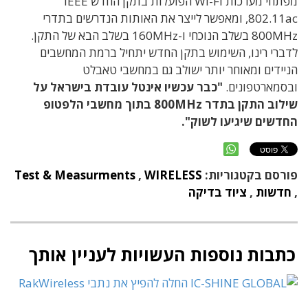
מפתחי מערכות Wi-Fi הפועלות בתקן החדש IEEE
802.11ac, ומאפשר לייצר את האותות הנדרשים בתדרי
800MHz בשלב הנוכחי ו-160MHz בשלב הבא של התקן.
לדברי רינו, השימוש בתקן החדש יתחיל ברמת המחשבים
הניידים ומאוחר יותר ישולב גם במחשבי טאבלט
ובסמארטפונים.
"כבר עכשיו אינטל עובדת בישראל על
שילוב התקן בתדר 800MHz בתוך מחשבי הלפטופ
החדשים שיגיעו לשוק".
פורסם בקטגוריות:
WIRELESS
,
Test & Measurments
,
חדשות
,
ציוד בדיקה
כתבות נוספות העשויות לעניין אותך