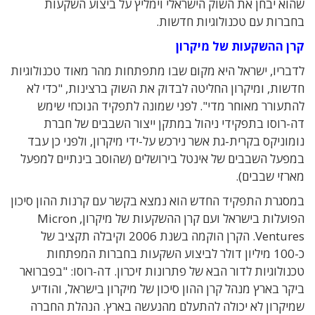
שהוא יבחן את השוק הישראלי וימליץ על ביצוע השקעות
בחברות עם טכנולוגיות חדשות.
קרן ההשקעות של מיקרון
לדבריו, ישראל היא מקום שבו מתפתחות מהר מאוד טכנולוגיות
חדשות, ומיקרון החליטה לבדוק את השוק ברצינות, "כדי לא
להתעורר מאוחר מדי". לפני שמונה לתפקיד הנוכחי שימש
דה-רוסו בתפקידי ניהול במתקן ייצור השבבים של חברת
נומוניקס בקרית-גת אשר נירכש על-ידי מיקרון, ולפני כן עבד
במפעל השבבים של אינטל בירושלים (שהוסב בינתיים למפעל
מארזי שבבים).
במסגרת התפקיד החדש הוא נמצא בקשר עם קרנות ההון סיכון
הפועלות בישראל ועם קרן ההשקעות של מיקרון, Micron
Ventures. הקרן הוקמה בשנת 2006 וקיבלה תקציב של
כ-100 מיליון דולר לביצוע השקעות בחברות המפתחות
טכנולוגיות לדור הבא של פתרונות זיכרון. דה-רוסו: "בפברואר
ביקר בארץ מנהל קרן ההון סיכון של מיקרון בישראל, והודיע
שמיקרון לא יכולה להתעלם מהנעשה בארץ. הנהלת החברה