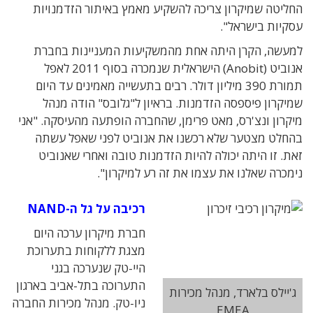
החליטה שמיקרון צריכה להשקיע מאמץ באיתור הזדמנויות
עסקיות בישראל".
למעשה, הקרן היתה אחת מהמשקיעות המעניינות בחברת
אנוביט (Anobit) הישראלית שנמכרה בסוף 2011 לאפל
תמורת 390 מיליון דולר. רבים בתעשייה מאמינים עד היום
שמיקרון פיספסה הזדמנות. בראיון ל"גלובס" הודה מנהל
מיקרון ונצ'רס, מאט פרימן, שהחברה הופתעה מהעיסקה. "אני
בהחלט מצטער שלא רכשנו את אנוביט לפני שאפל עשתה
זאת. זו היתה יכולה להיות הזדמנות טובה ואחרי שאנוביט
נימכרה שאלנו את עצמו את זה רע למיקרון".
רכיבה על גל ה-NAND
חברת מיקרון ערכה היום
מצגת ללקוחות בתערוכת
היי-טק שנערכה בגני
התערוכה בתל-אביב בארגון
ג'יילס בלארד, מנהל מכירות
ניו-טק. מנהל מכירות החברה
EMEA