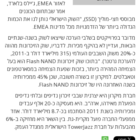
לאזור EMEA, ג'יילס בלארד,
אמר שבתחום הכוננים
מבוססי חצי-מוליך (SSD), "השוק הישראלי נותן לנו את הכמות
הגדולה ביותר של הזדמנויות מכל מדינות EMEA.
מדובר בפרוייקטים בשלבי הערכה שייצאו לשוק בשנה-שנתיים
הבאות, ועדיין לא בהיקף מכירות. לדבריו, שוק הזיכרונות מהווה
כ-20% משוק השבבים העולמי (315 מיליארד דולר ב-2011,
להערכת גרטנר). "בתוכו שוק זיכרונות Flash NAND הוא בעל
הצמיחה המהירה ביותר, בזכות שפעת הצמיחה במסארטפונים
וטאבלטים. למיקרון זו בשורה חשובה, שכן 45% ממכירותיה
בשנה האחרונה היו של זיכרונות Flash NAND.
חברת מיקרון היא יצרנית שבבי זיכרון נדיפים ובלתי נדיפים
הפועלת מאידהו, ארה"ב. היא מעסיקה כ-20 אלף עבדים
ומכירותיה בשנת 2011 הסתכמו בכ-8.7 מיליארד דולר. אחד
ממפעלי החברה פועל מקרית-גת. בין השאר היא מחזיקה ב-6%
מהבעלות על חברת TowerJazz הישראלית ממגדל העמק.