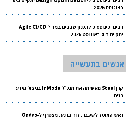
וובינר סינופסיס ל-Design Optimization יתקיים ב-6
באוגוסט 2026
וובינר סינופסיס לתכנון שבבים במודל Agile CI/CD
יתקיים ב-4 באוגוסט 2026
אנשים בתעשייה
קרן Steel מאשימה את מנכ"ל InMode בניצול מידע
פנים
ראש המוסד לשעבר, דוד ברנע, מצטרף ל-Ondas