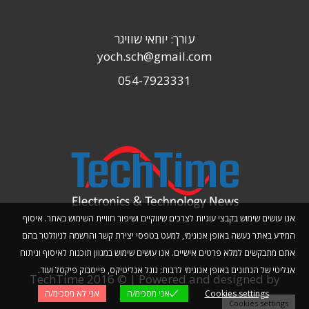
עורך: יוחאי שוויגר
yoch.sch@gmail.com
054-7923331
אנו עושים שימוש בקבצי עוגיות לצרכים שיווקיים ושיפור חוויית השימוש באתר. איסוף
המידע באתר נעשה באופן אנונימי, למעט בטפסי יצירת קשר והרשמה לניוזלטר בהם
אתם מתבקשים למלא פרטים אישיים. אנו עושים שימוש במגוון תוכנות לאיסוף וניתוח
אנליטי של הנתונים באופן אנונימי לרבות: גוגל אנליטיקס, פייסבוק פיקסל ועוד.
TechTime 2016 © | Powered and designed by
Cookies settings
אני מסכימ/ה
אני לא מסכימ/ה
Planwize
Cookies settings