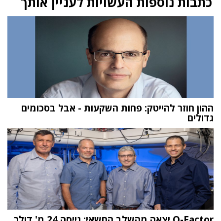
כתבות נוספות העשויות לעניין אותך
ההון חוזר להייטק: פחות השקעות - אבל בסכומים
גדולים
Q-Factor יצאה מהשלב החשאי: גייסה 24 מ' דולר