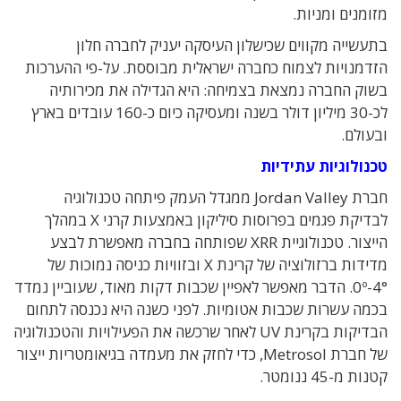
מזומנים ומניות.
בתעשייה מקווים שכישלון העיסקה יעניק לחברה חלון
הזדמנויות לצמוח כחברה ישראלית מבוססת. על-פי ההערכות
בשוק החברה נמצאת בצמיחה: היא הגדילה את מכירותיה
לכ-30 מיליון דולר בשנה ומעסיקה כיום כ-160 עובדים בארץ
ובעולם.
טכנולוגיות עתידיות
חברת Jordan Valley ממגדל העמק פיתחה טכנולוגיה
לבדיקת פגמים בפרוסות סיליקון באמצעות קרני X במהלך
הייצור. טכנולוגיית XRR שפותחה בחברה מאפשרת לבצע
מדידות ברזולוציה של קרינת X ובזוויות כניסה נמוכות של
0º-4°. הדבר מאפשר לאפיין שכבות דקות מאוד, שעוביין נמדד
בכמה עשרות שכבות אטומיות. לפני כשנה היא נכנסה לתחום
הבדיקות בקרינת UV לאחר שרכשה את הפעילויות והטכנולוגיה
של חברת Metrosol, כדי לחזק את מעמדה בגיאומטריות ייצור
קטנות מ-45 ננומטר.