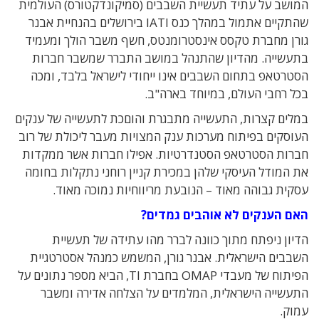
המושב על עתיד תעשיית השבבים (סמיקונדקטורס) העולמית
שהתקיים אתמול במהלך כנס IATI בירושלים בהנחיית אבנר
גורן מחברת טקסס אינסטרומנטס, חשף משבר הולך ומעמיד
בתעשייה. מהדיון שהתנהל במושב התברר שמשבר חברות
הסטרטאפ בתחום השבבים אינו ייחודי לישראל בלבד, ומכה
בכל רחבי העולם, במיוחד בארה"ב.
במלים קצרות, התעשייה מתבגרת והוםכת לתעשייה של ענקים
העוסקים בפיתוח מערכות ענק המצויות מעבר ליכולת של רוב
חברות הסטרטאפ הסטנדרטיות. אפילו חברות אשר ממקדות
את המודל העיסקי שלהן במכירת קניין רוחני נתקלות בחומה
עסקית גבוהה מאוד – הנובעת מריווחיות נמוכה מאוד.
האם הענקים לא אוהבים גמדים?
הדיון ניפתח מתוך כוונה לברר מהו עתידה של תעשיית
השבבים הישראלית. אבנר גורן, המשמש כמנהל אסטרטגיית
הפיתוח של מעבדי OMAP בחברת TI, הביא מספר נתונים על
התעשייה הישראלית, המלמדים על הצלחה אדירה ומשבר
עמוק.