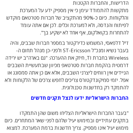
הדרישות, והחברות הקטנות
מתקשות להתמודד עימן כי אין מספיק ידע על המערכת
והלקוחות. כיום כ-90% מהתקציב של חברות סטרטאם מוקדש
לפיתוח והנדסה, ולא למערכת וכלים. לכן אם אתה עומד
להתחרות בקואלקום, אף אחד לא ישקיע בך".
ז'יל דלפאסי, המשמש כדירקטור במספר חברות שבבים, והיה
בעבר נשיא ומנכ"ל ST-Ericsson ולפני-כן מנהל תחום ה-
Wireless בחברת TI, חיזק את ההערכה: "גם בארה"ב יש ירידה
דרמטית בהקמת חברות סטרטאפ מכיוון שבתעשיית השבבים
הניידים אין רווחים ליצרני השבבים, אלא אם כן אתה סמסונג או
אפל. יזמי סמיקונדקטורס צריכים לחפש צרכים של הלקוחות ולא
להתמקד רק בחדשנות טכנולוגית.
החברות הישראליות ידעו לנצל תקנים חדשים
"בעבר החברות הישראליות הצליחו משום שהן התמקדו
בתקנים עתידיים ובמימוש יעיל שלהם לפני שאר המתחרים. כיום
מימוש יעיל אינו מספיק. צריך חדשנות ברמת המערכת. למצוא