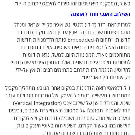
בשוק, המסקנה היא שכיום זהו טירוף להיכנס לתחום ה-IP".
השילוב האנכי חוזר לאופנה
למרות זאת, דוד (דודי) גלנטי, נשיא פריסקייל ישראל ומנהל
מרכז הפיתוח של החברה בארץ עדיין רואה מקום לחברות
חדשות: "תחום ה-Embedded פותח הזדמנויות חדשות
הכוונה היא למכשירים הנראים פשוטים, אולם בתוכם הם
מתוחכמים מאוד. המכוניות היום, למשל, נראות דומות
למכוניות מלפני עשרות שנים, אולם התוכן הפנימי שלהן חדש
לחלוטין. המגמה הזו תתרחב בתחומים רבים ותואץ על-ידי
הקישוריות בין האבזרים".
ז'יל דלפאסי רואה הזדמנות במקום אחר, הנובע מתהליך מקביל
המתרחש בתעשייה. "המודל העסקי של החברות הגדולות עובר
שינוי, והמודל הישן של שילוב אנכי (Vertical Integration)
חוזר לאופנה. תסתכלו על סמסונג היא מייצרת שבבים, רכיבים
ומערכות שלמות. כיום זהו נחשב לנקודת חוזק ולא לנקודת
חולשה כמו בעשור הקודם. השינוי הזה באופי הענקים נותן
הזדמנויות חדשות לחברות שבבים קטנות".