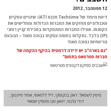
12 ספטמבר, 2012
דיווח מיוחד של Techtime מכנס IATI: שינויים עסקיים
וטכנולוגיים מחזקים את החברות הגדולות ומחלישים את
הקטנות. אפילו החברות המתמקדות במכירת קניין רוחני
(IP) בלבד, נתקלות בחומה עסקית גבוהה מאוד – הנובעת
מריווחיות נמוכה מאוד
"גם בארה"ב יש ירידה דרמטית בהיקף ההקמה של
חברות סטרטאפ בתחום"
מימין לשמאל: ז'אק בנקוסקי, ז'יל דלפאסי, אמיר פיינטוך,
דודי גלנטי, ייוואן וונג וחוסיין יאסאיי