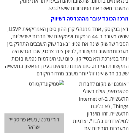
בינלאומיים בתחום, שתשובותיהם הביעו יותר את עומק
המשבר מאשר את הפתרונות שיש לגבש.
מרכז הכובד עובר מההנדסה לשיווק
ז'אן בנקוסקי, אחד ממנהלי קרן ההון סיכון האמריקאית USVP,
שהיה מעורב ב-44 הנפקות ועיסקאות של חברות ישראליות,
הסביר שהשוק שינה את פניו: "בעבר שוק השבבים התחלק בין
מערכותמחשוב ותקשורת, לביצן ציוד צרכני, שבו הגדש היה
יותר במערכת ולא בסיליקון. כיום שני העולמות נפגשו בזכות
התקשורת הניידת. כיום אנחנו נמצאים בעידן הראשון בתעשייה
ששבב חדש אינו זול יותר משבב מהדור הקודם.
"אומנם יש מקום לחברות
סטארטאפ, אולם בשולי
התעשייה, ב-Internet of
Things, לא בליבת
התעשייה. זהו מועדון
דודי גלנטי, נשיא פריסקייל
למילארדרים בלבד". יצרניות
ישראל
המערכות מגדירות את