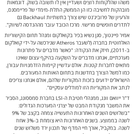
משהו שהלקוחות רוצים ושעדיין אין לו תשובה בשוק. דוגמאות
מובהקות לחשיבה כזו הן הממשק התלת-מימדי של פריימסנס,
והרעיון של פרוביג'נט שיש צורך בתשתיות Backhaul גם
לתדרים חופשיים מרישוי. מרכז הכובד עובר מההנדסה לשיווק".
אמיר פיינטוך, סגן נשיא בכיר בקואלקום ומנהל תחום הקישוריות
האלחוטית בחברה (לשעבר Atheros שנירכשה על-ידי קואלקום
ב-2011), חיזק את הנקודה: "כאשר מדברים על פתרונות
מערכתיים, אנחנו מדברים על השקעה בהיקף עצום שאינו
מתאים לחברות קטנות. אולם עדשיין קיימות הזדמנויות עבורן,
כמו למשל הצורך בחדשנות בתחום האותות המעורבים.
הישראלים ידועים בזכות המקוריות שלהם, אולם אנחנו צריכים
לנתב את המקוריות הזו למודלים עסקיים".
ד"ר ייוואם וונג, ממנהלי חטיבת ה-LSI בחברת סמססונג, הסביר
את המשבר מנקודת המבט של יצרני המערכות הגדולים:
"בשלושים השנים האחרונות התעשייה צמחה בקצב של 9%
לשנה בממוצע. בשנים האחרונות היא צומחת ב-3% אחוז
לשנה. במקביל, אורך חיי המדף של תכנון ירד משלוש שנים