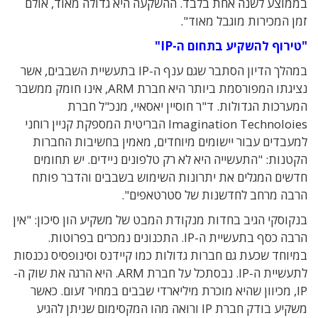
בממוצע לשנה אחת בלבד. ההשקעה היא גדולה מאוד, אולם
זמן המכירות מוגבל מאוד".
"טירוף להשקיע בתחום ה-
IP"
במהלך הדיון הסתבר שגם ענף ה-IP בתעשיית השבבים, אשר
נציגתו המפורסמת ביותר היא חברת ARM, אינו חומק ממשבר
המערכות הגדולות. ד"ר חוסיין יאסאיי, מנכ"ל חברת
Imagination Technoloies הבריטית המספקת קניין רוחני
למעבדים עבור יישומים מיוחדים, מאמין בחשיבות החברות
הקטנות: "התעשייה היא לא רק טלפונים ניידים. יש תחומים
חדשים המגלים את יתרונות השימוש בשבבים והדבר פותח
הרבה מרחב לחדשנות של סטרטאפים".
בנקוסקי הגיב בחדות מנקודת המבט של משקיע הון סיכון: "אין
הרבה כסף בתעשיית ה-IP. התכנונים נמכרים בפרוטות.
במיוחד שכעת גם חברות גדולות כמו קיידנס וסינופסיס נכנסות
לתעשיית ה-IP. נבסתכל על חברת ARM. היא הרגה את שוק ה-
IP, מכיוון שהיא מוכרת מיליארדי שבבים במחיר זעום. כאשר
משקיע בודק חברת IP ורואה מהו המקסימום שניתן להגיע