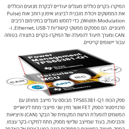
המיקרו-בקרים כוללים מעגלים יעודיים לבקרת מנועים הכוללים
את הממשקים ויכולת מובנית לביצוע איפנון רוחב אות (Pulse
Width Modulation), כדי לממש מעגלים במינימום רכיבים
חיצוניים. הם מספקים ממשקי קישוריות ל-Ethernet, USB, ו-
CAN ומערך תיעוד להפעלה של המיקרו-בקרים בתצורה בטוחה
עבור יישומים קריטיים.
ספק הכוח TPS65381-Q1 מבוסס על מייצב ממותג עם
טרנזיסטור הספק FET אשר מזין שני מייצבי מתח ליניאריים
המשמים להפעלת הרשת המקומית של הבקר (CAN) והיציאות
והכניסות, בעוד שמייצב שלישי מספק מתח למיקרו-בקר עצמו.
הספק מצוייד בחיישנים המספקים הגנה בפני קצרים אל האדמה