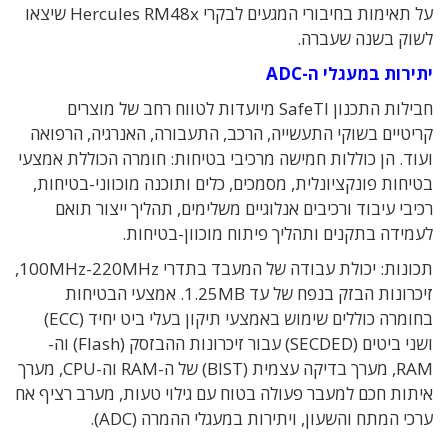
על תאימות בחיבורי המגעים לבקרי Hercules RM48x שיצאו
לשוק בשנה שעברה.
יתירות במעגלי ה-ADC
חבילות התכנון SafeTI מיועדות לטווח רחב של מוצרים
קריטיים בשוקי התעשייה, הרכב, התעבורה, האנרגיה, הרפואה
ועוד. הן כוללות חמישה מרכיבי בטיחות: חומרה הכוללת אמצעי
בטיחות פונקציונלית, מסמכים, כלים ותוכנה מוכווני-בטיחות,
רכיבי עיבוד ורכיבים אנלוגיים משלימים, תהליך ייצור תואם
לעמידה בתקנים ותהליך פיתוח מוכוון-בטיחות.
תכונות: יכולת עבודה של המעבד בתדרי 100MHz-220MHz,
זיכרונות הבזק בנפח של עד 1.25MB. אמצעי הבטיחות
בחומרה כוללים שימוש באמצעי תיקון בעלי ביט יחיד (ECC)
ושני ביטים (SECDED) עבור זיכרונות ההבזסק (Flash) וה-
RAM, מערך בדיקה עצמית (BIST) של ה-RAM וה-CPU, מערך
איתות חכם למעבר פעולה בטוח עם גילוי טעות, מערב רציף אח
ערכי המתח והשעון, ויתירות במעגלי ההמרה (ADC).