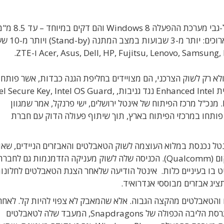
הטאבלטים החדשים שהוא מפעיל מיועדים לעבוד על-גבי מערכת ההפעלה
ושוקלים עד 700 גרם בלבד. הם מספקים חיי סוללה אר
ולא רק לשוק הצרכני, הם מצויידים בחליפת הגנה כבדות, אשר פותחו
הפיתוח של אינטל בירושלים. היא כוללת את טכנולוגיית Enhanced Intel נגד גניבות, ure Key, Intel OS Guard
Identity Protection ו-Intel Trusted Execution. מנכ"ל מרכז הפיתוח של אינטל ירושלים, ישי פרנקל, אמר שמגוון
ותחו במרכזי הפיתוח בארץ, תוך שיתוף פעולה הדוק עם חברת
טל נכנסת במלוא העוצמה לשוק הטאבלטים והאבזרים הניידים, שאו
הפקירה בשנים האחרונות לחברות כמו ARM וקואלקום (Qualcomm). הכניסה שלה לשוק מעניקה הזדמנמות גם לחבר
יג אבזרים מבוססי אנדרואיד.
והטאבלטים מהקצה הגבוה. אלא שהמאבק לא צפוי להיות קל. לאחר
הודיעה קואלקום שלקראת סוף השנה היא תציג את גרסת הליבה הכפולה של Snapdragons, המעבד שלה לטאבלטים