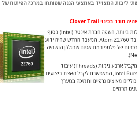
 מדובר במעבד בעל שתי ליבות המצוייד באמצעי הגנה שפותחו במרכז הפיתוח ש
ינוי Clover Trail
בארוע משותף עם כמה משותפותיה העיסקיות הגדולות ביותר, חשפה חברת אינטל (Intel) בסוף
השבוע קו חדש של מחשבי טאבלט המבוסס על המעבד Atom Z2760. המעבד החדש שהיה ידוע
תגבר על הבעיום המרכזיות של פלטפורמת אטום שבגללן הוא היה
הפעם מדובר במעבד בעל שתי ליבות אשר מפעיל במקביל ארבע נימות (Threads) עיבוד
במהירות של עד 1.8GHz. הוא מצוייד בטכנולוגיית Intel Burst, המאפשרת לקבל האצת ביצועים
וללים מאיצים גרפיים ותמיכה במערך