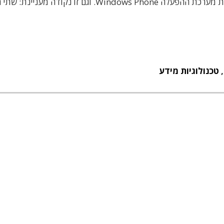
וסמארטפונים, אשר מבוסס על מעבדי ARM ומריץ את מערכת ההפעלה Windows Phone. וגם זו נקו
טכנולוגיות מידע