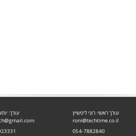
עורך ראשי: רוני ליפשיץ
עורך: יוחא
sch@gmail.com
roni@techtime.co.il
923331
054-7882840