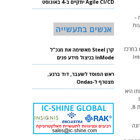
Agile CI/CD יתקיים ב-4 באוגוסט
2026
 Windows 8 והם דקים במיוחד – עד 8.5 מ"מ –
וכים: יותר מ-3 שבועות במצב המתנה (Stand-by) ויותר מ-10 שעות
אנשים בתעשייה
 במרכז
קרן Steel מאשימה את מנכ"ל
Intel Sec,
InMode בניצול מידע פנים
ראש המוסד לשעבר, דוד ברנע,
מצטרף ל-Ondas
תו היא
ת
מיקרוסופט, שעד היום הצליחה להישאר בשוליו ולהביט בו בעיניים כלות. אינטל הודיעה שלאחר הצגת הטאבלטים לחלונות 8,
ונה