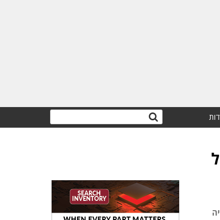
דות
ל
ה