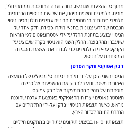
מתוך כל ההצעות שגובשו, בחרה ועדה המורכבת ממומחי חלל,
מורים, תלמידים ומשפחותיהם, את שלושת הניסויים הנבחרים:
תלמידי כיתות ז'-ח' מחטיבת הביניים עתידים חולון הכינו ניסוי
הנבטה של זרעי צנונית בתנאי מיקרו-כבידה. חלק אחד של
הניסוי יבוצע בתחנת החלל על-ידי אסטרונאוטים לפי הוראות
שיועברו מהקבוצה. החלק השני הוא ניסוי בקרה שיבוצע על
הקרקע על-ידי התלמידים כדי לבודד את השפעת הכבידה
המופחתת על הניסוי.
דבק אפוקסי וחקר הסרטן
הניסוי השני הוכן על-ידי תלמידי כיתה ט' מביה"ס של המועצה
האזורית משגב. ונועד לבדוק את ההשפעות של כבידה
מופחתת על תהליך ההתמצקות של דבק אפוקסי.
האסטרונאוטים ייצרו חומר אפוקסי באמצעות ערכה שהוכנה
מראש, כאשר תוצאות הניסוי ייבדקו על-ידי התלמידים עם
החזרת החומר לכדור הארץ.
תוצאותיו יסייעו בביצוע תיקונים עתידיים במתקנים חלליים