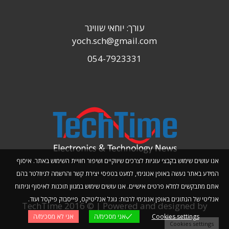
עורך: יוחאי שוויגר
yoch.sch@gmail.com
054-7923331
אנו עושים שימוש בקבצי עוגיות לצרכים שיווקיים ושיפור חוויית השימוש באתר. איסוף
המידע באתר נעשה באופן אנונימי, למעט בטפסי יצירת קשר והרשמה לניוזלטר בהם
אתם מתבקשים למלא פרטים אישיים. אנו עושים שימוש במגוון תוכנות לאיסוף וניתוח
אנליטי של הנתונים באופן אנונימי לרבות: גוגל אנליטיקס, פייסבוק פיקסל ועוד.
TechTime 2016 © | Powered and designed by
Cookies settings
אני מסכימ/ה
אני לא מסכימ/ה
Planwize
Cookies settings