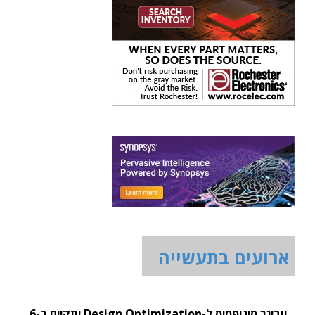
ארועים בתעשייה
וובינר סינופסיס ל-Design Optimization יתקיים ב-6