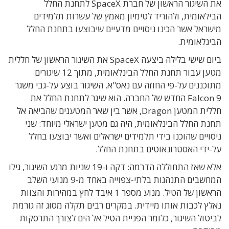
את השיגור הראשון של חברת SpaceX לתחנת החלל
הבילאומית, ולהוריד לטימיון מאמץ של עשרות תלמידים
מישראל אשר הכינו ניסויים מדעיים שיבוצעו בתחנת החלל
הבינלאומית.
ביום שישי בלילה ביצעה SpaceX את השיגור הראשון של חללית
מטען עבור תחנת החלל הבינלאומית, מתוך 12 שיגורים
מתוכננים על-פי החוזה עם נאס"א. השיגור בוצע על-גבי משגר
Falcon 9 החדש של החברה. הוא שיגר לתחנת החלל את
חללית המטען Dragon, אשר בין שאר המטענים שהביאה אל
תחנת החלל הבינלאומית, היה גם מטען ישראלי מיוחד: שני
ניסויים שהוכנו בידי תלמידים ישראלים ואשר יבוצעו בחלל
על-ידי האסטרונאוטים בתחנת החלל.
אלא שאז התחוללה הדרמה: דקה ו-19 שניות מרגע השיגור, גילו
המחשבים התנהגות בלתי-צפוייה באחד מ-9 מנועי השלב
הראשון של הטיל. מנוע מספר 1 איבד לחץ במהירות והצוות
נאלץ לכבות אותו מיידית. במקרים רבים תקלה מסוג זה גורמת
לביטול השיגור, כלומר הפניית הטיל אל הים לצורך התרסקות