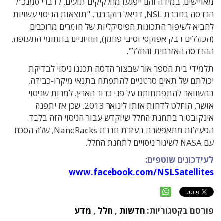
מאויישים, במידה והם ייפגעו מחלקיקים תועים. לדברי סמנכ"ל
הנדסה בחברת NSL, דניאל רוקברגר, "תוצאות הניסוי עשויות
להביא לשיפור התכונות הפיסיקליות של חומרים מרוכבים
(הכוללים דבק אפוקסי וסיבי פחמן), החיוניים בתחומי התעופה,
ההנדסה האזרחית והחלל".
תלמידי בית הספר אור שבצור הדסה תכננו ניסוי לבדיקת
יכולתם של תאים סרטניים להתפתח בתנאי מיקרו-כבידה,
בהשוואה להתפתחותם על פני כדור הארץ. למרות שניסוי
אושר, הוחלט לדחות אותו לינואר 2013, שכן אז יתפנה
אינקובטור בתחנת החלל שיוקדש עבור הניסוי הזה בלבד.
הפעילות מתאפשרת בעזרת חברת NanoRacks, שלה הסכם
עם NASA לשיגור ניסויים לתחנת החלל.
לעידכונים שוטפים:
www.facebook.com/NSLSatellites
פורסם בקטגוריות:
חדשות
,
חלל
,
מדע