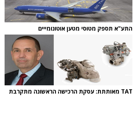
התע"א תספק מטוסי מטען אוטונומייים
TAT מאותתת: עסקת הרכישה הראשונה מתקרבת