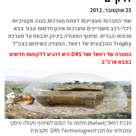
23 אוקטובר, 2012
שתי החברות מעוניינות לפתח מערכות הגנה אקטיביות
לכלי-רכב משוריינים ומערכות איכון חדשות עבור צבא
ארצות-הברית. שיתוף הפעולה ביניהן יתבסס על מערכת
Trophy המבצעית של רפאל, המצויה בשימוש בצה"ל
המטרה של רפאל ושל DRS היא להגיע ללקוחות חדשים
בצבא ארה"ב
חברת רפאל (Rafael) חתמה על הסכם לשיתוף פעולה עיסקי
וטכנולוגי עם חברתDRS Technologies מקבוצת