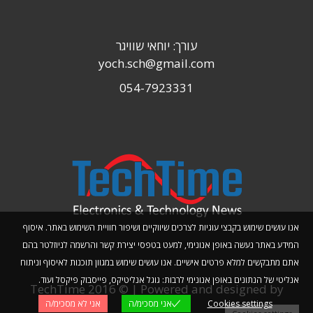
עורך: יוחאי שוויגר
yoch.sch@gmail.com
054-7923331
אנו עושים שימוש בקבצי עוגיות לצרכים שיווקיים ושיפור חוויית השימוש באתר. איסוף
המידע באתר נעשה באופן אנונימי, למעט בטפסי יצירת קשר והרשמה לניוזלטר בהם
אתם מתבקשים למלא פרטים אישיים. אנו עושים שימוש במגוון תוכנות לאיסוף וניתוח
אנליטי של הנתונים באופן אנונימי לרבות: גוגל אנליטיקס, פייסבוק פיקסל ועוד.
TechTime 2016 © | Powered and designed by
Cookies settings
אני מסכימ/ה
אני לא מסכימ/ה
Planwize