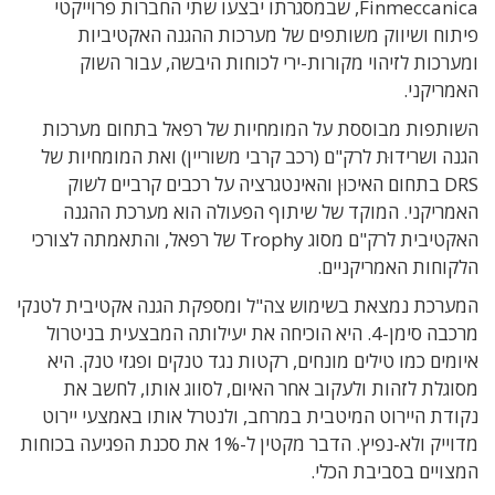
Finmeccanica, שבמסגרתו יבצעו שתי החברות פרוייקטי
פיתוח ושיווק משותפים של מערכות ההגנה האקטיביות
ומערכות לזיהוי מקורות-ירי לכוחות היבשה, עבור השוק
האמריקני.
השותפות מבוססת על המומחיות של רפאל בתחום מערכות
הגנה ושרידוּת לרק"ם (רכב קרבי משוריין) ואת המומחיות של
DRS בתחום האיכוּן והאינטגרציה על רכבים קרביים לשוק
האמריקני. המוקד של שיתוף הפעולה הוא מערכת ההגנה
האקטיבית לרק"ם מסוג Trophy של רפאל, והתאמתה לצורכי
הלקוחות האמריקניים.
המערכת נמצאת בשימוש צה"ל ומספקת הגנה אקטיבית לטנקי
מרכבה סימן-4. היא הוכיחה את יעילותה המבצעית בניטרול
איומים כמו טילים מונחים, רקטות נגד טנקים ופגזי טנק. היא
מסוגלת לזהות ולעקוב אחר האיום, לסווג אותו, לחשב את
נקודת היירוט המיטבית במרחב, ולנטרל אותו באמצעי יירוט
מדוייק ולא-נפיץ. הדבר מקטין ל-1% את סכנת הפגיעה בכוחות
המצויים בסביבת הכלי.