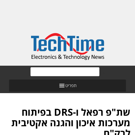
תפריט
שת"פ רפאל ו-DRS בפיתוח
מערכות איכון והגנה אקטיבית
לרק"ם