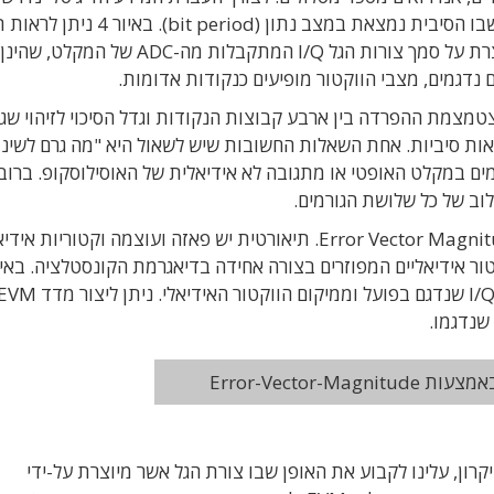
דגימה של אות המקלט, בדרך כלל במרכז פרק הזמן שבו הסיבית נמצאת במצב נתון (eriod
רציפה של וקטור ה-I/Q (עקבות ירוקות מימין), המיוצרת על סמך צורות הגל I/Q המתקבלות מה-
נדגמים, מצבי הווקטור מופיעים כנקודות אדומות.
צמת ההפרדה בין ארבע קבוצות הנקודות וגדל הסיכוי לזיהוי שגו
אות סיביות. אחת השאלות החשובות שיש לשאול היא "מה גרם לשינוי
ים במקלט האופטי או מתגובה לא אידיאלית של האוסילוסקופ. ברוב
ניתן לאמוד את חומרת הבעיה באמצעות Error Vector Magnitude-EVM. תיאורטית יש פאזה ועוצמה וקטוריו
ניתן לראות כיצד מיוצר וקטור שגיאה מתוך וקטור ה-I/Q שנדגם בפועל וממיקום הווקטור האידיאלי. ניתן ליצור
שנדגמו.
ל-EVM איננה ברורה. בעיקרון, עלינו לקבוע את האופן שבו צורת הגל אשר מיוצרת על-ידי