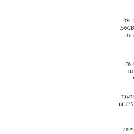
חשוב להותיר "מרווח" מסויים מעבר לתקרת ה-15GHz. מידול מתימטי מלמד כי שגיאת ה-EVM הנובעת מרוחב פס היא כ-3%
ב-GHz15, ויורדת ל-0.5% כאשר רוחב הפס של האוסילוסקופ גבוה מ-30GHz. מכאן שבמערכת הפועלת בקצב של 56GBaud,
וסילוסקופים זמן
נודעת חשיבות גם להיענות התדר של האוסילוסקופ. בתיאוריה, תנודות האמפליטודה יכולות להגיע ל-3dB ב-Passband של
גם
כאמצעי
נסופי והמעבר
ל לגרום
 פשוט