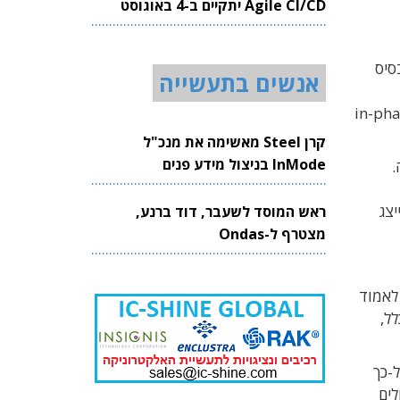
Agile CI/CD יתקיים ב-4 באוגוסט
2026
 בו כבסיס
אנשים בתעשייה
ר הזיהוי, המתבצע באמצעות מתנד אופטי מקומי ופוטו-דיודה, מיוצרים רכיבי ה-in-phase
קרן Steel מאשימה את מנכ"ל
InMode בניצול מידע פנים
.
ייצג
ראש המוסד לשעבר, דוד ברנע,
מצטרף ל-Ondas
רת לאמוד
רך כלל,
ופטיות שקצב התמסורת שלהן מגיע לכ-60Gbaud, וקשה מאוד לבנות התקני ADC כל-כך
כולים