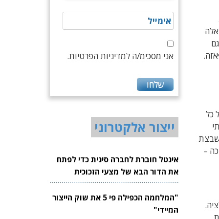
 נתייחס לאותות אלה
גם
פאזה.
אני מסכימ/ה למדיניות הפרטיות.
ת על כל
ייצור אלקטרוני
י
משבצת
כה –
אינטל חוברת לחברה סינית כדי לפתח
את הדור הבא של מצעי הזכוכית
לשבבים
"המלחמה הכפילה פי 5 את שוק הייצור
קונסטלציה.
המיידי"
ת