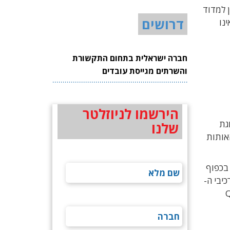
תות שניתן למדוד
דרושים
ינו
חברה ישראלית בתחום התקשורת
והשרתים מגייסת עובדים
הירשמו לניוזלטר
יע באיור 1, ואת עיבוד נתוני ה-ADC ותצוגת
שלנו
האותות
 בכפוף
יבי ה-
ור 3 מציג את האותות החשמליים הללו והאופן שבו ניתן למפות את וקטורי ה-I וה-Q