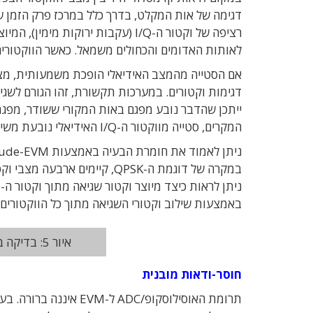
לאותות האדומים והכחולים משמאל. כאשר הווקטורים 
אם הסטייה מהמצב האידיאלי הופכת משמעותית, מצטמ
דגימות וקטורים. במערכות תקשורת, זהו הגורם לשגי
ייתכן שהדבר נובע מפגם באות המקורי ששודר, מפגמ
המקרים, סטייה מווקטור ה-I/Q האידיאלי נובעת משילוב של כל שלושת הגורמים.
באמצעות שילוב וקטורי השגיאה מתוך כל הווקטורים 
איור 5: בדיקה באמצעות Error-Vector-Magnitude
חוסר-ודאות מובנית
תרומת האוסילוסקופ/ADC 