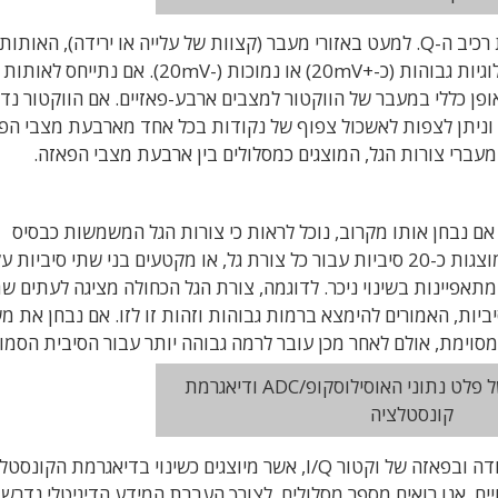
צורת הגל הכחולה מייצגת את רכיב ה-I, והאדומה את רכיב ה-Q. למעט באזורי מעבר (קצוות של עלייה או ירידה), האותות
מציינים כי נתוני המוצא של המקלט נמצאים ברמות לוגיות גבוהות (כ-+20mV) או נמוכות (-20mV). אם
באופן כללי במעבר של הווקטור למצבים ארבע-פאזיים. אם הווקטור נד
בלת דגימה בדידה וניתן לצפות לאשכול צפוף של נקודות בכל אחד מארבעת מצבי ה
מעברי צורות הגל, המוצגים כמסלולים בין ארבעת מצבי הפאזה.
ציה. אם נבחן אותו מקרוב, נוכל לראות כי צורות הגל המשמשות כבסיס
לדיאגרמת הקונסטלציה אינן אידיאליות. במקרה זה מוצגות כ-20 סיביות עבור כל צורת גל, או מקטעים בני שתי סיביו
אפיינות בשינוי ניכר. לדוגמה, צורת הגל הכחולה מציגה לעתים שת
יביות, האמורים להימצא ברמות גבוהות וזהות זו לזו. אם נבחן את 
סוימת, אולם לאחר מכן עובר לרמה גבוהה יותר עבור הסיבית הסמו
ה.
איור 4: צורת הגל של פלט נתוני האוסילוסקופ/ADC ודיאגרמת
קונסטלציה
השינויים ברמות הלוגיות מתבטאים כשינוי באמפליטודה ובפאזה של וקטור I/Q, אשר מיוצגים כשינוי בדיאגרמת ה
יים, אנו רואים מספר מסלולים. לצורך העברת המידע הדיגיטלי נדרש