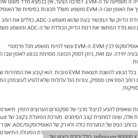
האוסילוסקופ סוטה מנתוני המקלט בפועל וכיצד סטייה זו משפיעה על ה-EVM. למרבה הצער, אין בנמצא מדד פשוט 
תכונות בסיסיות של האוסילוסקופ.
מפרטי האוסילוסקופ הנפוצים ביותר המתארים את מידת הדיוק של המכשיר בעת שהוא משמש כ-C
הרעש והריצוד. "מספר הסיביות האפקטיבי" (ENOB) הוא מדד המתאר את רמת הדיוק הכו
קשה להצביע על קשר ישיר בין פגם ספציפי הקשור באוסילוסקופ לבין EVM. ה-EVM עשוי להיות מושפע מכל פרמטרי
ת.
רוחב הפס של האוסילוסקופ הוא בעל חשיבות מרובה בכל הנוגע להשגת תוצאות EVM טובות. הוא קובע את המה
ם רוחב הפס אינו מספיק, צורות הגל עלולות שלא להגיע לעוצמתן המ
שואפים להגיע לניצול מרבי של ספקטרום הערוצים הזמין. תיאורטי
רוחב הפס המינימלי הנדרש לקבלה מ
תוכל לתפקד ברוחב פס המתקרב ל-14GHz. מדובר ברוחב הפס של המערכת כולה
אוסילוסקופ מסדרת Infiniium 90000 X. כולל יכולת ביצוע של