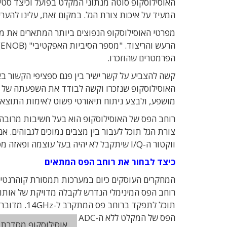
המעיד על איכות צורת הגל. במקום זאת, עלינו להעריך את האופן שבו ה-EVM מושפע משלל 
הפרמטרים שהוזכרו.
מושפע, ולבצע ניתוח תיאורטי פשוט לאימות התוצאו
צורת הגל תוכל לעבור בין מצבים נמוכים לגבוהים. א
ווקטור ה-I/Q שיתקבל לא יהיה בעל עוצמה ופאזה מספיקות.
כיצד לבחור את רוחב הפס המתאים
המחקרים העוסקים כיום במערכות תמסורת קוהרנטיות 
הפס של המקלט ללא ה-ADC הוא 40GHz, הרי שיידרש ל-ADC רוחב פס של 15GHz – בקירוב בתקרת הפעולה התיאורטית.