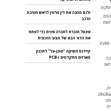
אחד
ולנס ממנה את דין מרטין לראש חטיבת
AD, כוללים את רוחב הפס,
הרכב
ללת של ה-ADC ומושפע משלושת
אינטל חוברת לחברה סינית כדי לפתח
את הדור הבא של מצעי הזכוכית
האוסילוסקופ שנזכרו וקשה לבודד את השפעתה של בעיה יחידה. עם זאת, ניתן לספק הכוונה מסוימת בנוגע לאופן שבו ה-EVM
לשבבים
קיידנס השיקה "סוכן-על" לתכנון
מארזים מתקדמים ו-PCB
ירות שבה
לאה
ת,
דויקת של אותות אלה, שווה למחצית קצב הסימנים. מערכת הפועלת בקצב של 28GBaud
 ולא רק של האוסילוסקופ/ADC. אם רוחב