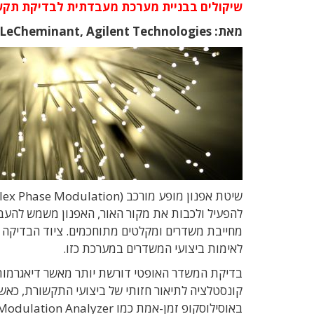
שיקולים בבניית מערכת מעבדתית לבדיקת תקשורת אופטית בשיטת 
מאת:
 LeCheminant, Agilent Technologies
להפעיל ולכבות את מקור האור, האפנון משמש להעברת 
לאימות ביצועי המשדרים במערכת כזו.
בדיקת המשדר האופטי דורשת יותר מאשר דיאגרמות 
קונסטלציה לתיאור חזותי של ביצועי התקשורת, כא
באוסילוסקופ זמן-אמת כמו N4931A Optical Modulation Analyzer.