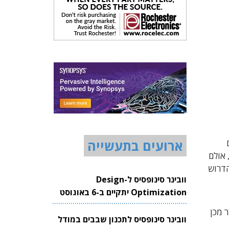
ם
ארועים בתעשייה
 אולם
ת המידע הדרוש
וובינר סינופסיס ל-Design
Optimization יתקיים ב-6 באוגוסט
2026
 מכן
וובינר סינופסיס לתכנון שבבים במודל