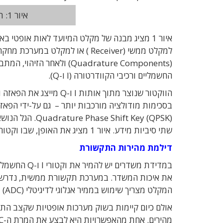
איור 1: תפוקות I ו-Q של מקלט קוהרנטי
למקלט ממשי (Receiver ) או למקל
החשמליים ורכיבי הקוודרטורה (I ו-Q).
הווקטור שנוצר מתוך אות
בסכימות מודולציה מורכבות יותר – גם על-ידי הפאזה
hift Key (QPSK
שתי סיביות מידע. איור 1 מציג את האופן, שבו וקטורי I ו-Q מייצגים אחד מתוך ארבעת מצבי הפאזה.
דילמת מהירות התקשורת
במדידת משדר
המקלט מצריך שימוש בממיר אנלוגי לדיגיטלי (ADC) מהיר בעל קצב דגימה גבוה משמעותית מקצב התקשורת.