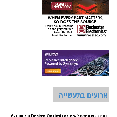
ארועים בתעשייה
וובינר סינופסיס ל-Design Optimization יתקיים ב-6