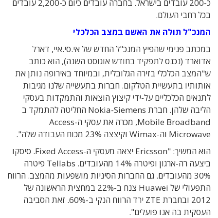
כ-200 עובדים בישראל. בחברה עובדים כיום כ-2,200 עובדים
בכל רחבי העולם.
המנכ"ל תולה את האשם במצב הכלכלי
במכתב פנימי שהפיץ המנכ"ל החדש של אי.סי.איי, דארל
אדוארד (נכנס לתפקיד בחודש אוגוסט השנה), הוא כותב
ש"המצב הכלכלי בזירה הגלובלית, ובמיוחד באירופה נותן את
אותותיו בתעשיית הטלקום. חברות בתעשייה שלנו מגיבות
לתנאים הכלכליים על-ידי קיצוץ הוצאות והתמקדות בעסקי
הליבה שלהן. חברת Nokia-Siemens החליטה להתמקד ב
Mobile Broadband, מכרה את עסקי ה-Access
Microwave וה-Wimax וקיצצה 23% מכוח העבודה שלה".
הוא המשיך: "Ericsson יצאה מעסקי ה-Fixed Access. סיסקו
ביצעה רה-ארגון ופיטרה 14% מהעובדים. Tellabs פיטרה
30% מהעובדים. גם החברות הסיניות מושפעות מהמצב. הרווח
התפעולי של Huawei צנח ב-22% במחצית הראשונה של
2012 ובחברת ZTE ירד הרווח הנקי ב-60%. זאת הסביבה
העסקית בה אנו פועלים".