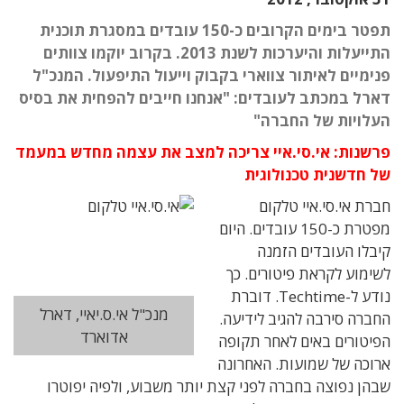
תפטר בימים הקרובים כ-150 עובדים במסגרת תוכנית
התייעלות והיערכות לשנת 2013. בקרוב יוקמו צוותים
פנימיים לאיתור צווארי בקבוק וייעול התיפעול. המנכ"ל
דארל במכתב לעובדים: "אנחנו חייבים להפחית את בסיס
העלויות של החברה"
פרשנות: אי.סי.איי צריכה למצב את עצמה מחדש במעמד
של חדשנית טכנולוגית
חברת אי.סי.איי טלקום
מפטרת כ-150 עובדים. היום
קיבלו העובדים הזמנה
לשימוע לקראת פיטורים. כך
נודע ל-Techtime. דוברת
מנכ"ל אי.ס.יאיי, דארל
החברה סירבה להגיב לידיעה.
אדוארד
הפיטורים באים לאחר תקופה
ארוכה של שמועות. האחרונה
שבהן נפוצה בחברה לפני קצת יותר משבוע, ולפיה יפוטרו