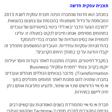
תוכנית עסקית חדשה
במכתב הוא מדווח שהחברה הכינה תכנית עסקית לשנת 2013
המבוססת על גידול משמעותי בהכנסות עם צמצום בהוצאות.
"למרבה הצער הדבר יבוא לידי ביטוי בפיטוריהם של עובדים
בתחומים מסוימים. אנחנו חייבים לנקוט בפעולה זו. עלינו
להפחית את בסיס העלויות של החברה בכדי להתמקד
בהזדמנויות עסקיות עתידיות. העובדים המושפעים מתהליך זה
יקבלו הודעה על כך במהלך הימים הקרובים".
במקביל לפיטורים, החברה מתכננת לאתר נקודות חוסר יעילות:
יוקמו בקרוב צוותי "תפנית עסקית" (Business
Transformation). מדובר בצוותים הכוללים מנהלים ועובדים
בחברה שתהיה להם סמכות לאתר תחומים ותהליכים בתוך
אי.סי.איי הדורשים שינוי או שיפור, ולהציע פתרונות אותם ניתן
יהיה ליישם במהירות.
חברת אי.סי.איי מתמודדת בשנים האחרונות עם קשיים רבים.
גורמים המקורבים לחברה סיפרו ל-Techtime שהקושי העיקרי