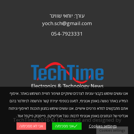
עורך: יוחאי שוויגר
yoch.sch@gmail.com
054-7923331
אנו עושים שימוש בקבצי עוגיות לצרכים שיווקיים ושיפור חוויית השימוש באתר. איסוף
המידע באתר נעשה באופן אנונימי, למעט בטפסי יצירת קשר והרשמה לניוזלטר בהם
אתם מתבקשים למלא פרטים אישיים. אנו עושים שימוש במגוון תוכנות לאיסוף וניתוח
אנליטי של הנתונים באופן אנונימי לרבות: גוגל אנליטיקס, פייסבוק פיקסל ועוד.
TechTime 2016 © | Powered and designed by
Cookies settings
אני מסכימ/ה
אני לא מסכימ/ה
Planwize
Cookies settings