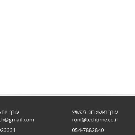
עורך ראשי: רוני ליפשיץ
עורך: יוחא
sch@gmail.com
roni@techtime.co.il
923331
054-7882840