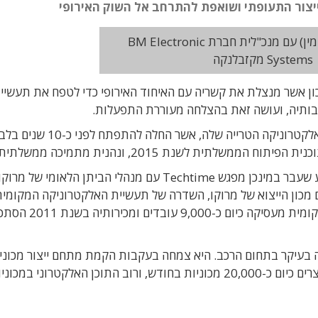
ת עדיפות לאומית
חמיד קאבאג' (מימין) עם מנכ"לית חברת BM Electronic
Systems מקזבלנקה
ון אשר מנצלת את קשריה עם האיחוד האירופי כדי לטפח את תעשיי
בותיה, ועושה זאת בהצלחה מעוררת התפעלות.
זו הפעם הראשונה שבה הציגה מרוקו את תעשיית האלקטרוניקה הטרייה שלה, אשר החלה להתפתח ל
ת לשנת 2015, ונהנית מתמיכה ממשלתית גדולה.
במהלך תערוכת electronica 2012 שנערכה בשבוע שעבר במינכן מפגש Techtime עם מנהלי הביתן הלאומי של מרוק
מכון הייצוא של מרוקו, השדרה של תעשיית האלקטרוניקה המקומי
מתבססת על קבלני ייצור (EMS). תעשיית הייצור המקומית מעסיקה כיום כ-9,000 ע
ה בעיקר בתחום הרכב. היא צמחה בעקבות הקמת מתחם ייצור מכוני
חברת רינו אשר פועל מהעיר טנג'יר. במתחם הזה מייצרים כיום כ-20,000 מכוניות בחודש, ורוב התוכן האלקטרוני במכו