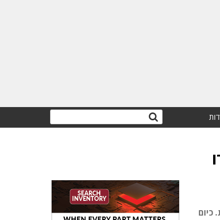
דות
 מ' אירו
תית. כיום