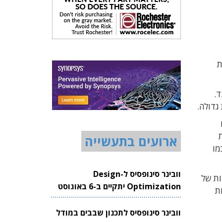
ת
פני כ-10 שנים בלבד.
ו
ת
ארועים בתעשייה
ובדים ומכירותיה בשנת 2011 הסתכמו
וובינר סינופסיס ל-Design
ות של
Optimization יתקיים ב-6 באוגוסט
ניות
2026
וובינר סינופסיס לתכנון שבבים במודל