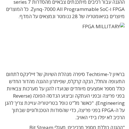
ההגנה עבור רכיבים מיתכנתים צבאיים מהסדרות 7 series
FPGA ו-Zynq-7000 All Programmable SoC. כל המוצרים
מיוצרים בגיאומטריה של 28 ננומטר ונמצאים על המדף.
בראיון ל-Techtime סיפרה מנהלת השיווק של זיילינקס לתחום
התעופה והחלל, הנקה קרקלס, שפיתרון ההגנה מהדור החדש
כולל מספר אמצעים מיוחדים שנועדו להגן על מערכות צבאיות
בפני פריצה ובפני העתקה וביצוע הנדסה הפוכה (Reverse
Engineering). "כאשר מל"ט נופל בטריטוריה עויינת צריך להגן
על ה-FPGA בפני פריצה, כדי שהסודות הטכנולוגיים שבתוך
הרכיב לא יפלו בידי האויב.
"ההגנה כוללת מספר מרכיבים: מעגלי Bit Stream