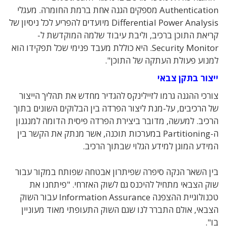
Authentication מספקים הגנה אחת ברמת החומרה. מעגלי
Differential Power Analysis מיועדים להפריע לכל ניסיון של
קריאת התוכן ברכיב, וליבת עיבוד שלמה המוקדשת ל-
Security Monitor. היא כוללת מעבד פנימי שכל תפקידו הוא
למנוע פעולת העתקה של התוכן".
ייצור בתקן צבאי
צורכי ההגנה גרמו לזיילינקס להגדיר מחדש את תהליך הייצור
של הרכיבים, על-מנת ליצור הפרדה בין הבלוקים השונים בתוך
הרכיב. למעשה, מדובר ביצירת הפרדה פיסית הדומה למנגנון
ה-Partitioning במערכות תוכנה, אשר מנתק את הקשר בין
המידע המוגן למידע הגלוי שבתוך הרכיב.
בין השאר הנקה סיפרה שפיתרון אבטחה שפותח במקור עבור
שוק הצבאי מתחיל להיכנס גם לשוק האזרחי. "פיתחנו את
טכנולוגיית ההצפנה Information Assurance עבור השוק
הצבאי, אולם התברר לנו שגם השוק התעופתי מאוד מעוניין
בו".