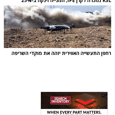
RSL נמכרה לקרן IPE; המנייה זינקה ב-25%
רחפן התעשייה האווירית יזהה את מוקדי השריפה