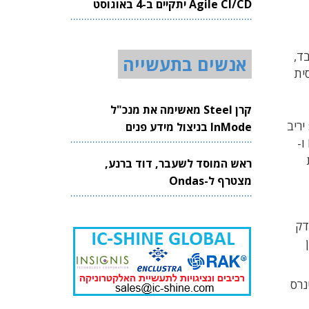
Agile CI/CD יתקיים ב-4 באוגוסט
2026
ד,
אנשים בתעשייה
ית
קרן Steel מאשימה את מנכ"ל
יריב
InMode בניצול מידע פנים
שוהם ומירב וויינרב. לפני שהצטרף לקרן שימש שוהם כמנהל שותף בקרן ג'נסיס. לפני-כן היה ממייסדי החברות Butterfly ו-
ראש המוסד לשעבר, דוד ברנע,
מצטרף ל-Ondas
דק
ת קיינן פרטנרס