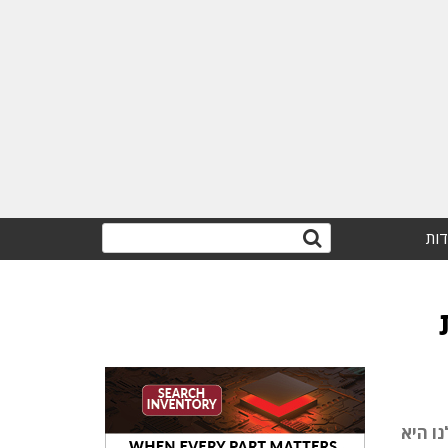
דות
ו היא