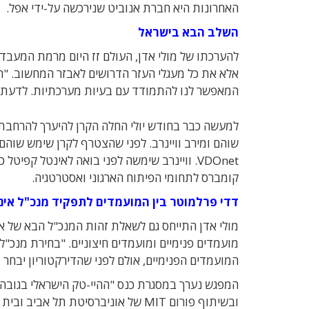
האחרונות היא חברת אנוביט שנירכשה על-ידי אפל.
השלב הבא בישראל
להערכתו של מולי אדן, העולם זז היום מרמת המעבד
אלא את כל מעגלי העזר הדרושים לאבזר המחשוב. "ה
המאפשר לנו להתמודד עם בעיות מערכתיות. לדעתי, יכ
למעשה כבר בחודש יולי החלה הקרן להיערך להרחבת פ
VDOnet. וויינרב שימשה לפני בואה לאינטל קפ
קומברס לתחומי הפיתוח הארגוני ואסטרטגיה.
דדי פרלמוטר בין המועמדים לתפקיד מנכ"ל אינ
מולי אדן התייחס גם לשאלת זהות המנכ"ל הבא של אינ
מועמדים פנימיים ומועמדים חיצוניים. "בחירת מנכ"ל
המועמדים הפנימיים, אולם לפני שהדירקטוריון יבחר ב
ובשיתוף פורום MIT של אוניברסיטת תל אביב ובית ההשקעות IBI.