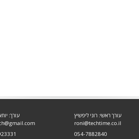
עורך ראשי: רוני ליפשיץ
עורך: יוחא
sch@gmail.com
roni@techtime.co.il
923331
054-7882840