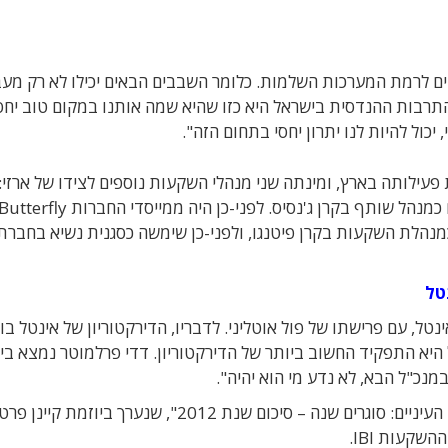
ים לרמת המערכות השלמות. כלומר השבבים הבאים יכילו לא רק מעב
תרבות ההנדסית בישראל היא כזו שהיא שמה אותנו במקום טוב יחס
ול להיות לנו יתרון יחסי בתחום הזה".
עילותה בארץ, ומינתה שני מנהלי השקעות נוספים לצידו של ארזי: 
יטל כמנהלת השקעות בקרן פיטנגו, ולפני-כן שימשה כסגנית נשיא בחברת
טל
טל, עם פרישתו של פול אוטליני. לדבריו, הדירקטוריון של אינטל בו
 היא התפקיד החשוב ביותר של הדירקטוריון. דדי פרלמוטר נמצא בין
מנכ"ל הבא, לא נדע מי הוא יהיה".
המפגש נערך במסגרת כנס "ההיי-טק הישראלי בגובה העיניים: סוגרים שנה – סיכום שנת 2012", שנערך ביוזמ