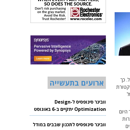
. כך
ארועים בתעשייה
ארכיטקטורת
י של
וובינר סינופסיס ל-Design
Optimization יתקיים ב-6 באוגוסט
ת ועד היום
2026
ברות
וובינר סינופסיס לתכנון שבבים במודל
ים