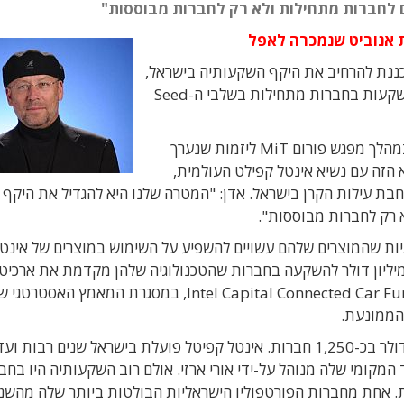
 לחברות מתחילות ולא רק לחברות מבוססות"
 אנוביט שנמכרה לאפל
ות של חברת אינטל, Intel Capital, מתכננת להרחיב את היקף השקעותיה בישראל,
ולראשונה בתולדות פעילותה בארץ היא תבצע גם השקעות בחברות מתחילות בשלבי ה-Seed
כך גילה אתמול מולי אדן, נשיא חברת אינטל ישאל , במהלך מפגש פורום MiT ליזמות שנערך
 הזה עם נשיא אינטל קפילט העולמית,
בת עילות הקרן בישראל. אדן: "המטרה שלנו היא להגדיל את היקף
 רק לחברות מבוססות".
ות שהמוצרים שלהם עשויים להשפיע על השימוש במוצרים של אינטל
של, בסוף 2011 היא השיקה קרן בהיקף של 300 מיליון דולר להשקעה בחברות שהטכנולוגיה שלהן מקדמת את 
Ultrabook, ובתחילת 2011 היא הקימה את קרן Intel Capital Connected Car Fund, במסגרת המאמץ האסטרטג
הממונעת.
מאז הקמתה ב-1991 השקיעה הקרן 10.7 מיליארד דולר בכ-1,250 חברות. אינטל קפיטל פועלת בישראל שנים רבו
 המשרד המקומי שלה מנוהל על-ידי אורי ארזי. אולם רוב השקעותיה היו בח
ת. אחת מחברות הפורטפוליו הישראליות הבולטות ביותר שלה מהשנ