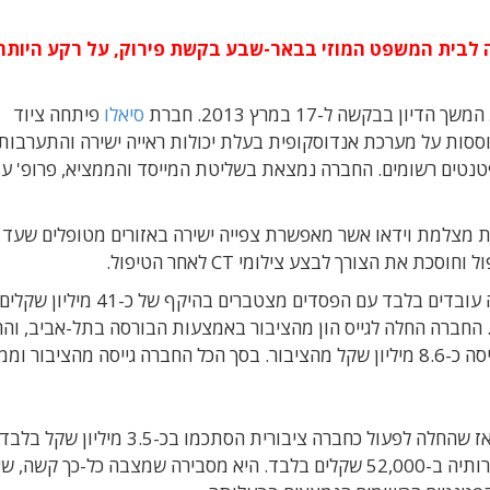
ת (Sialo) מאשקלון הגישה לבית המשפט המוזי בבאר-שבע בקשת פירוק, על רקע הי
קשה ל-17 במרץ 2013. חברת
סיאלו
פיתחה ציוד
בוססות על מערכת אנדוסקופית בעלת יכולות ראייה ישירה והתערבות
ורגית מזערית. לחברה ארבעה אישורי FDA ו-17 פטנטים רשומים. החברה נמצאת בשליטת המייסד והממציא, פרופ'
ת מצלמת וידאו אשר מאפשרת צפייה ישירה באזורים מטופלים שעד 
ת הצורך לבצע צילומי CT לאחר הטיפול.
לפני שהגיע למצבה הנוכחי, שבו היא מעסיקה ארבעה עובדים בלבד עם הפסדים מצטברים בה
 החברה החלה לגייס הון מהציבור באמצעות הבורסה בתל-אביב, וה
האחרונה שלה היתה בינואר 2011, שבמהלכה היא גייסה כ-8.6 מיליון שקל מהציבור. בסך הכל החברה גייסה מהצי
בבקשת הפירוק מציינת החברה שסך כל מכירותיה מאז שהחלה לפעול כחברה ציבורית הסתכמו בכ-3.5 מיליון שקל ב
בתשעת החודשים הראשונים של 2012 הסתכמו מכירותיה ב-52,000 שקלים בלבד. היא מסבירה שמצבה כל-כך קשה,