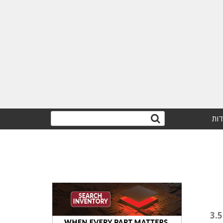
דות
מאז שהחלה להיסחר בבורסה ב-2007, גייסה החברה כ-44 מיליון שקלים מהציבור, אולם מכירותיה הסתכמו ב-3.5