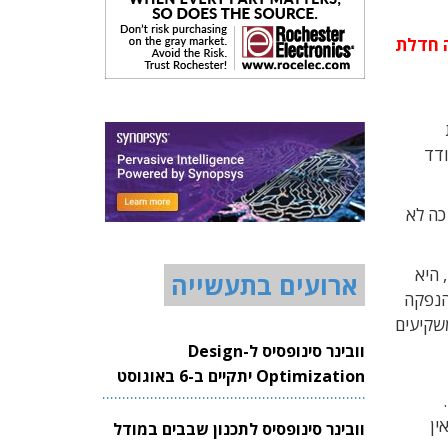
ותה חדלת
 עודד
כה לא
יקף של כ-41 מיליון שקלים, היא
ארועים בתעשייה
הנפקה
בור וממשקיעים
וובינר סינופסיס ל-Design
Optimization יתקיים ב-6 באוגוסט
לבד.
2026
 שאין
וובינר סינופסיס לתכנון שבבים במודל