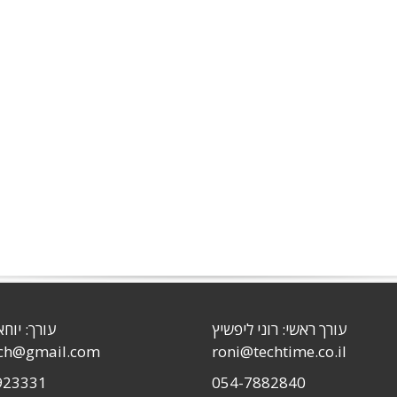
עורך ראשי: רוני ליפשיץ
עורך: יוחא
sch@gmail.com
roni@techtime.co.il
923331
054-7882840