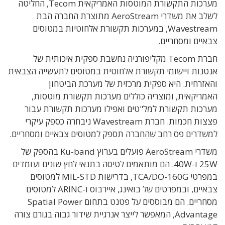
מערכות התקשורת המוטסות האמריקאית Tecom, החליטה
לשלב את משדרי AeroStream מתוצרת החברה הבת
Wavestream, במערכות תקשורת אלחוטיות במטוסים
צבאיים ומסחריים.
חברת Tecom מקליפורניה נחשבת ספקית איכותית של
אנטנות ויישומי תקשורת אלחוטית במטוסים לתעשייה הצבאית
והאזרחית. היא ספקית מרכזית של מערכת הביטחון
האמריקאית, ומוצריה כוללים מערכות תקשורת מוטסות,
מערכות תקשורת למל"טים ואפילו מערכות תקשורת עבור
פצצות חכמות. חברת Wavestream ניבחרה כספק עיקרי
למשדרים פס רחב שהחברה תספק למטוסים צבאיים ומסחריים.
משדרי AeroStream פועלים בערוץ Ku-band בהספק של
25W ו-40W. הם מותאמים לטיסה בתנאי לחץ שונים ועומדים
במפרטי TCA/DO-160G, בדרישות MIL-STD למטוסים
צבאיים, ובמפרטים של בואינג, איירבוס ו-ARINC למטוסים
מסחריים. הם מבוססים על פטנט בתחום Spatial Power
Advantage, המאפשר לייצר אנרגיית שידור גבוה בגורם צורה