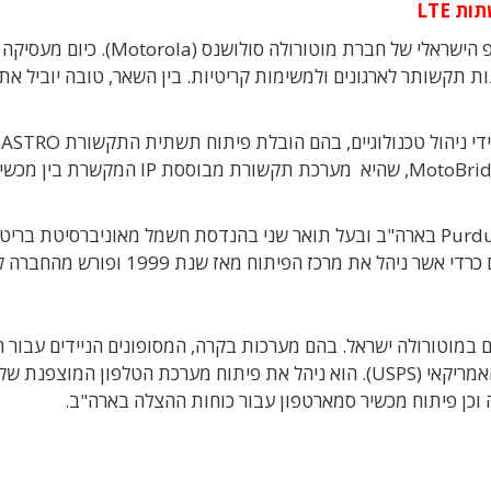
 LTE
אבי טובה (56) התמנה למנהל החדש של מרכז המו"פ הישראלי של חברת מוטורולה סולושנס (
מקד בפתרונות תקשותר לארגונים ולמשימות קריטיות. בין השאר, טובה יוביל א
טובה הצטרף למוטורולה ב-1982 ומילא מספר תפקידי ניהול טכנולוגיים, בהם הובלת פיתוח תשתית התקשורת ASTRO
בישראל. בשנת 2004 הוא יזם את פיתוח מערכת MotoBridge, שהיא מערכת תקשורת מבוססת IP המקשרת ב
טובה הוא בעל תואר מהנדס חשמל מאוניברסיטת Purdue בארה"ב ובעל תואר שני בהנדסת חשמל מאוניברסיטת בר
קולומביה שבקנדה. הוא מחליף בתפקידו את אברהם כרדי אשר ניהל את מרכז הפיתוח מאז שנת 
ם במוטורולה ישראל. בהם מערכות בקרה, המסופונים הניידים עבור 
המשלוחים DHL, FedEx, Airborne, UPS והדואר האמריקאי (USPS). הוא ניהל את פיתוח מערכת הטלפון המוצ