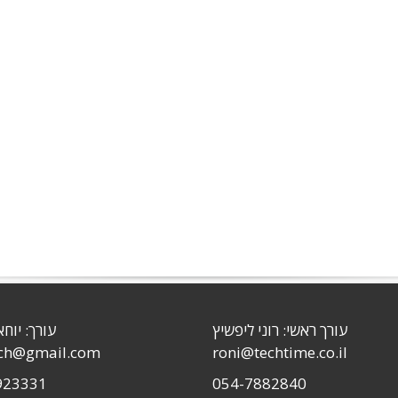
עורך ראשי: רוני ליפשיץ
עורך: יוחא
sch@gmail.com
roni@techtime.co.il
923331
054-7882840