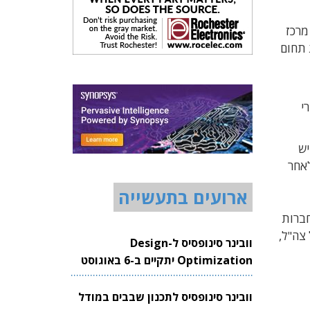
Motorola). כיום מעסיקה מרכז
ת תחום
ין מכשירי
יטיש
1999 ופורש מהחברה לאחר
ארועים בתעשייה
חברות
פנת של צה"ל,
וובינר סינופסיס ל-Design
Optimization יתקיים ב-6 באוגוסט
2026
וובינר סינופסיס לתכנון שבבים במודל