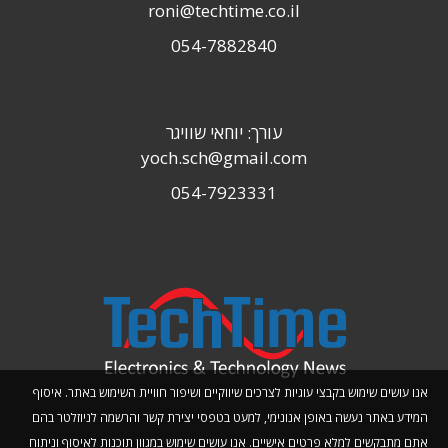
roni@techtime.co.il
054-7882840
עורך: יוחאי שוויגר
yoch.sch@gmail.com
054-7923331
אנו עושים שימוש בקבצי עוגיות לצרכים שיווקיים ושיפור חוויית השימוש באתר. איסוף
המידע באתר נעשה באופן אנונימי, למעט בטפסי יצירת קשר והרשמה לניוזלטר בהם
אתם מתבקשים למלא פרטים אישיים. אנו עושים שימוש במגוון תוכנות לאיסוף וניתוח