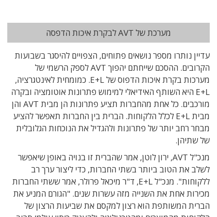
מערכת של AVT לבקרת איכות הדפסה
עדיין נותרו מספר נושאים פתוחים, הצפויים להיסגר בשבועות
הקרובים. ההסכם שייחתם יהפוך AVT לספק הרשמי של
מערכות בקרת איכות הדפוס של E+L. כמומחית לאינטגרציה,
E+L היא השותף האידיאלי למימוש פתרונות אוטומציה ובקרה
מורכבים. כל אחת מהחברות תציע פתרונות הן מבית AVT והן
מבית E+L לכלל הלקוחות. הברית בין החברות תאפשר להציע
מבחר רחב יותר של פתרונות ולהגדיל את הנוכחות הגלובלית
של שתיהן.
מנכ"ל AVT, ירון לוטן, אמר שהברית זו בנויה באופן שיאפשר
לשלב את הטוב ביותר בשתי החברות, כדי ליצור ערך רב
ללקוחות". מנכ"ל E+L, ד"ר מיכאל פרולר, אמר ששתי החברות
מכירות אחת את השנייה מזה עשרות שנים. "הגורם המניע את
הברית המשותפת הוא רצון למקסם את שביעות הרצון של