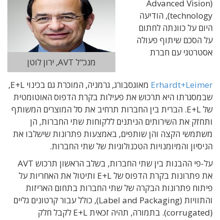
(Advanced Vision
technology), הודיעה
היום על כוונתה לחתום
על הסכם שיתוף פעולה
אסטרטגי עם חברת
מנכ"ל AVT, ירון לוטן
Erhardt+Leimer
מאוגסבורג, גרמניה, המוכרת גם בכינוי E+L,
שבמסגרתו היא תרכוש את פעילות בקרת הדפוס האוטומטית
של E+L. הברית בין החברות תרחיב את סל המוצרים המשותף
ותחזק את השירותים הניתנים ללקוחות שתי החברות, הן
משתמשי הקצה והן שותפים, באמצעות פתרונות שישלבו את
הניסיון והמיומנויות הטכנולוגיות של שתי החברות.
על-פי ההבנות בין שתי החברות, בשלב הראשון תרכוש AVT
את פתרונות בקרת הדפוס של E+L ותיטול את האחריות על
פיתוח פתרונות הבקרה של שתי החברות בתחום האריזות
והתוויות (Label and Packaging), כולל עבור קרטונים גליים
(corrugated). בתמורה, תהיה זכאית E+L לקבל חלק