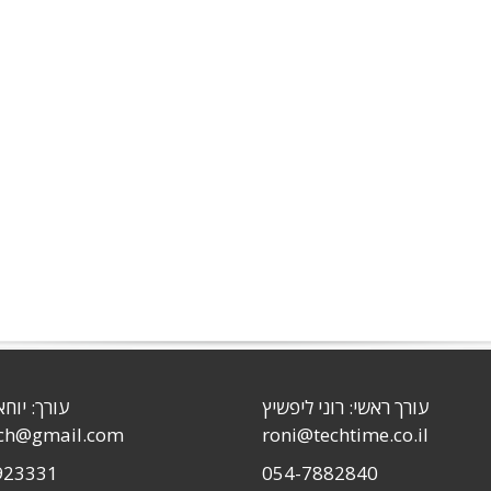
עורך ראשי: רוני ליפשיץ
עורך: יוחא
sch@gmail.com
roni@techtime.co.il
923331
054-7882840