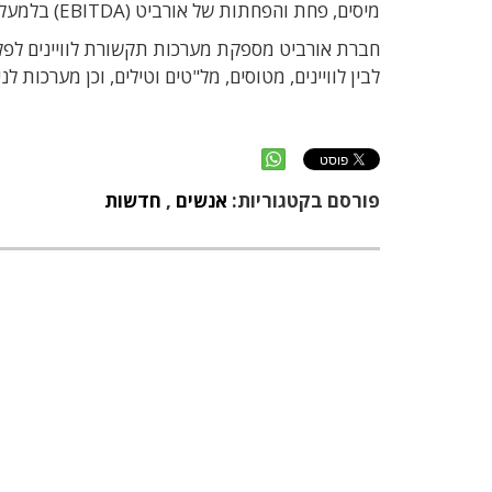
מיסים, פחת והפחתות של אורביט (EBITDA) בלמעלה מפי 2.5 והסתכם ב-4.2 מיליון דולר, לעומת כ-1.5 מיליון דולר ב-2013.
חברת אורביט מספקת מערכות תקשורת לוויינים לפלטפ
לבין לוויינים, מטוסים, מל"טים וטילים, וכן מערכות 
פורסם בקטגוריות:
אנשים
,
חדשות