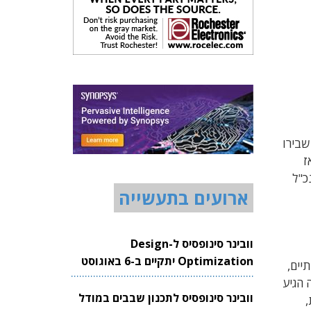
. שבירו
ז
Aerospace , סמנכ"ל טכנולוגיות (CTO), סמנכ"ל
ארועים בתעשייה
וובינר סינופסיס ל-Design
Optimization יתקיים ב-6 באוגוסט
 לפני שנתיים,
2026
תפעולי של החברה הגיע
וובינר סינופסיס לתכנון שבבים במודל
יבית,