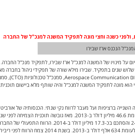
מנכ"ל הנכנס ארז שבירו
Orbit) מנתניה, הודיעה היום על מינויו של המשנה למנכ"ל ארז שבירו, לתפקיד מנכ"ל החברה
שלוש שנים בתפקיד. שבירו מילא שורה של תפקידי ניהול בחברה מא
הצטרף אליה לפני 23 שנים. בהם: סמנכ"ל בכיר בתחום Communication
י הוא מונה לתפקיד המשנה למנכ"ל והיה שותף מלא ביישום תוכנית
יחה זו השנה השנייה ברציפות ועל מעבר לרווח נקי שנתי. הכנסותיה של אורביט
ב-2014 צמחו ב-10% להיקף -51.3 מיליון דולר, לעומת 46.6 מיליון דולר ב-2013. מאז גובשה תוכנית הצמיחה
גדלו בהכנסות בכ-25%, והרווח הגולמי צמח ב-24.4% והסתכם בכ-17.3 מיליון דולר ב-2014. הרווח ה
ב-2014 לכ-2.9 מיליון דולר, גידול של למעלה מפי 4 לעומת 634 אלף דולר ב-2013. בשנת 2014 צמח הרווח לפני ר