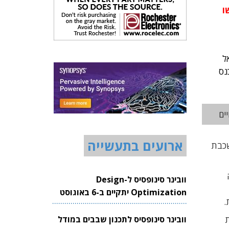
יגשו
אל
מהלך כנס
ים
ארועים בתעשייה
תוך שכבת
וובינר סינופסיס ל-Design
Optimization יתקיים ב-6 באוגוסט
.
2026
ת
וובינר סינופסיס לתכנון שבבים במודל