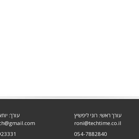
עורך ראשי: רוני ליפשיץ
עורך: יוחא
sch@gmail.com
roni@techtime.co.il
923331
054-7882840