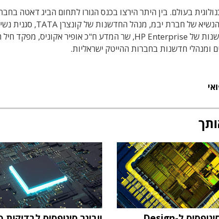
וגית בעולם. בין היתר הירצו בכנס הגורו לתחום הביג דאטה בחברת
העולמית, סגן הנשיא לחדשנות של חברת EMC, סגן הנשיא של חברת יבמ, מנהל החדשנות של קונ
ומומחית לחשיבה יצירתית ב Microsoft, מנהל החדשנות של HP Enterprise, שר המדע ח"כ אופיר אקוניס, מפ
ים ומנהלי חדשנות בחברות ההייטק ישראליות.
אי
ותך
וובינר סינופסיס ל-Design
וובינר סינופסיס לבדיקות ס