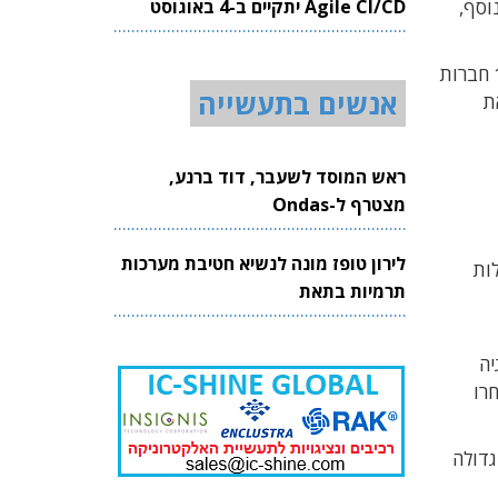
וסף,
Agile CI/CD יתקיים ב-4 באוגוסט
2026
נבחנו גם מספר העובדים בחברה, היקף המכירות השנתי, סך ההשקעה במחקר ובפיתוח ועוד. לאחר סינון של קרוב ל-150 חברות
אנשים בתעשייה
את
ראש המוסד לשעבר, דוד ברנע,
מצטרף ל-Ondas
לירון טופז מונה לנשיא חטיבת מערכות
ות
תרמיות בתאת
וגיה
חרו
גדולה