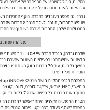
מהקיים, היכול להשפיע על מספר רב של אנשים בעולם
על הצוות להיות מנוסה ובעל ידע בתחום בו פועלת ה
שניגשו לתחרות, הוזמ
הטכנולוגיה שלהן. התחרות נערכה בשיתוף עם החברות גוגל ו
פנל החדשנות בהנחיית 
שלמה גרדמן, מנכ"ל חברת איי אס ג'י ויו"ר משותף
חדשניות שהשתתפו בפעילויות השונות שנערכו בכ
מובילות מכל העולם".
היטאצ'י, NEC, יונדאי, אלקטל-לוסנט, לנובו
מתוך מאות חברות. כל פגישה ארכה 7 דקות בדיוק, ובסופה החליטו הצדדים אם יש מקום לפגישות המשך.
מטרת המפגשים הקצרים היתה לאפשר לחברות רב-לאו
במטרה לשתף פעולה בפרוייקטי פיתוח טכנולוגים, 