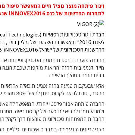
לתחרות החדשנות של כנס iNNOVEX2016 שנערך בשבוע שעבר באולם אבניו בקרית שדה התעופה
חברת ויגור טכנולוגיות רפואיות (
cal Technologies
החדשנות הטכנולוגית של ישראל iNNOVEX2016 שהתקיים במתחם אבניו בקרית שדה התעופה.
החברה פועלת במסגרת חממת הטכניון, ופיתחה אבזר 
מיידי לנגעי בית החזה. הריאות מוקפות שכבת הגנה
בבית החזה במהלך הנשימה.
ההגנה, וגורם לריאה לקרוס. ניתן להציל 80% מהנפגעים אם הם מקבלים טיפול במהלך השעה הראשונה שלאחר הפגיעה.
החברה פיתחה אבזר פלסטי ייחודי, המאפשר לרופאי
ולמנוע ממנו להביא לתופעה של קריסת ריאה. מטרת 
החברות המפתחות טכנולוגיות פורצות דרך לקהל הרח
הקריטריונים היו עמידה במדדים איכותיים וכלליים