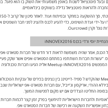
 ובעל פוטנציאל לשנות באופן משמעותי את השוק בו הוא פועל. בנ
חברה ולהראות פוטנציאל גדילה בשווקים בינלאומיים.
נו לשלב הגמר 8 חברות שנבחרו על-ידי ועדת השיפוט, כדי להגיע לכנס ולהציג לפני חבר השפטים 
קרן Ourcrowd.
יוסי ורדי בכנס iNNOVEX2016
 של הכנס, אמר שהיה משמשח לראות דור חדש של חברות סטארט-אפ
נס. "עשרות חברות השתתפו במתחם הסטארט-אפים אשר שקק פעיל
במשך כל היום, עוד 70 חברות הזנק השתתפו בזירת המפגשים Meetup iNNOVEX2016 אליה הגיעו חברות טכנולוגיה
במסגרת הכנס התקיים מושב Meetup iNNOVEX2016 שהוקדש ל ספיד-דייטינג בין נציגים בכירים של ענקיות הטכנול
, קונצרן בירלא ההודי, אריקסון וג'ייביל, עם חברות סטארט-אפ ישראליות שנב
מיות ולחברות הישראליות להיחשף בפרק זמן קצר לכמות חברות 
לבחון אפשריות השקעה או רכישה של חברות הסטארט-אפ.