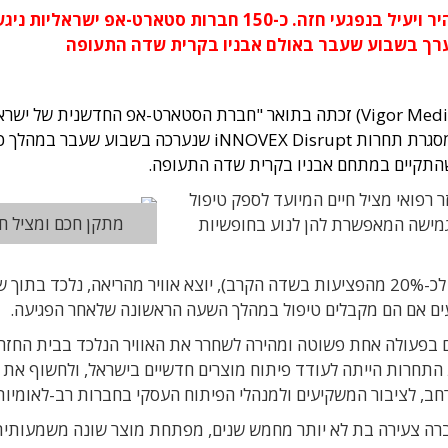
ויגור פיתחה מוצר מציל חיים המאפשר טיפול מהיר ויעיל בנפגעי חזה. כ-150 חברות סטארט-אפ ישראליות נ
Vigor Medi
) זכתה בתואר "חברת הסטארט-אפ החדשנית של ישר
לשנת 2016" ובאפשרות השקעה של מיליון דולר, במסגרת תחרות iNNOVEX Disrupt שנערכה בשבוע שעבר ב
רפואי מציל חיים המיועד לספק טיפול
מתקן חכם ומציל חי
 גמישה המאפשרת להן לנוע בחופשיות
אלא שבעקבות פגיעה בחזה (פגיעות כאלה אחראיות לכ-20% מהפציעות בשדה הקרב), יוצא אוויר מהריאה, נלכד ב
ם בפעולה אחת פשוטה ומהירה לשחרר את האוויר הנלכד בבית החזה
התחרות הייתה לעודד פיתוח מוצרים חדשיים בישראל, ולחשוף את
ב, לציבור המשקיעים ולמנהלי הפיתוח העסקי בחברות רב-לאומיות
: חברה צעירה בת לא יותר מחמש שנים, מפתחת מוצר שונה משמעותי