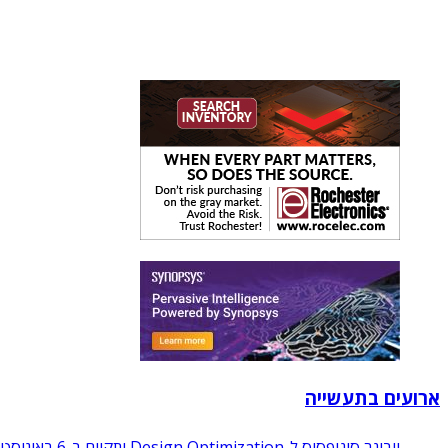
ארועים בתעשייה
וובינר סינופסיס ל-Design Optimization יתקיים ב-6 באוגוסט 2026