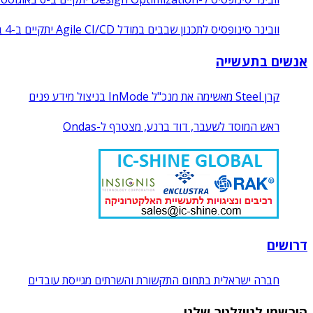
וובינר סינופסיס לתכנון שבבים במודל Agile CI/CD יתקיים ב-4 באוגוסט 2026
אנשים בתעשייה
קרן Steel מאשימה את מנכ"ל InMode בניצול מידע פנים
ראש המוסד לשעבר, דוד ברנע, מצטרף ל-Ondas
דרושים
חברה ישראלית בתחום התקשורת והשרתים מגייסת עובדים
הירשמו לניוזלטר שלנו