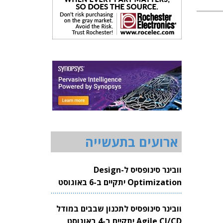
ארועים בתעשייה
וובינר סינופסיס ל-Design
Optimization יתקיים ב-6 באוגוסט
2026
וובינר סינופסיס לתכנון שבבים במודל
Agile CI/CD יתקיים ב-4 באוגוסט