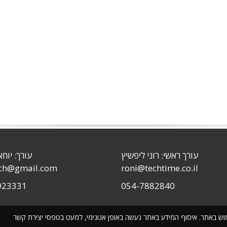
עורך ראשי: רוני ליפשיץ
עורך: יוחא
sch@gmail.com
roni@techtime.co.il
923331
054-7882840
שימוש באתר. איסוף המידע באתר נעשה באופן אנונימי, למעט בטפסי יצירת קשר