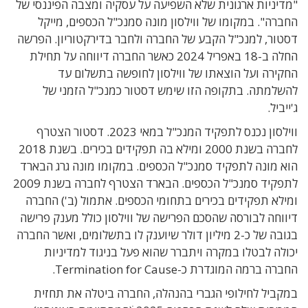
"מדיניות ארגונית שלא השפיעה על עסקיה ומצבה הפיננסי של
החברה". במקומו של ווילסון מונה סמנכ"ל הכספים, מייקל
דסטור, למנכ"ל הקבע של החברה ולחבר בדירקטוריון. הפרשה
החלה ב-18 באפריל 2024 כאשר החברה דיווחה על תחילת
החקירה ועל הוצאתו של ווילסון לחופשה בתשלום עד
להשלמתה. בתקופה הזו שימש דסטור כמנכ"ל הזמני של
ג'ייביל.
ווילסון נכנס לתפקיד המנכ"ל במאי 2023. דסטור הצטרף
לחברה בשנת 2000 ומילא בה תפקידים בכירים. בשנת 2018
הוא מונה לתפקיד סמנכ"ל הכספים. במקומו מונה גרג הבארד
לתפקיד סמנכ"ל הכספים. הבארד הצטרף לחברה בשנת 2009
ומילא תפקידים בכירים בתחומי הכספים. אתמול (ב') החברה
דיווחה לבורסה שהסכם הפרישה של ווילסון כולל מענק פרישה
בגובה של כ-2 מיליון דולר שיוענק לו בתשלומים, ואשר החברה
יכולה לבטלו במקרה ויתברר שהוא פעל בניגוד למדיניות
החברה ברמה המוגדרת כ-Termination for Cause.
במקביל לחילופי הגברי בהנהלה, החברה ביטלה את תחזית