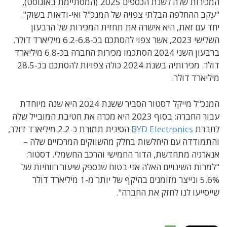
המכירות שלה לשנת הכספים 2025 ׁ(המסתיימת באוגוסט),
"עקב ההחלפה הבלתי צפויה של המנכ"ל ואי-ודאות בשוק".
יחד עם זאת, היא אישרה את תחזית המכירות של הרבעון
השלישי 2023, אשר צפוי להסתכם בכ-6.2-6.8 מיליארד דולר.
ברבעון השני 2024 הסתכמו מכירות החברה בכ-6.8 מיליארד
דולר. מכירותיה בשנת 2024 כולה צפויות להסתכם בכ-28.5
מיליארד דולר.
המנכ"ל מייקל דסטור הסביר ששנת 2024 היא שנה מיוחדת
עבור החברה: בסוף 2023 היא מכרה את חטיבת המובייל שלה
לחברת
BYD Electronics
הסינית תמורת כ-2.2 מיליארד דולר,
והתמודדה עם היחלשות בחלק מהשווקים המרכזיים שלה –
אנארגיה מתחדשת, הדור החמישי והרכב החשמלי. דסטור:
"למרות השינויים האלה אני בטוח שנספק שיעור רווחיות של
5.6% ונייצר מזומנים בהיקף של יותר מ-1 מיליארד דולר
שייסייעו לנו לחזק את החברה".