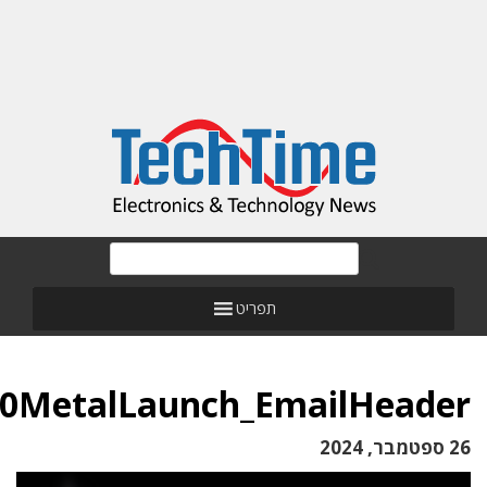
תפריט
FX10MetalLaunch_EmailHea