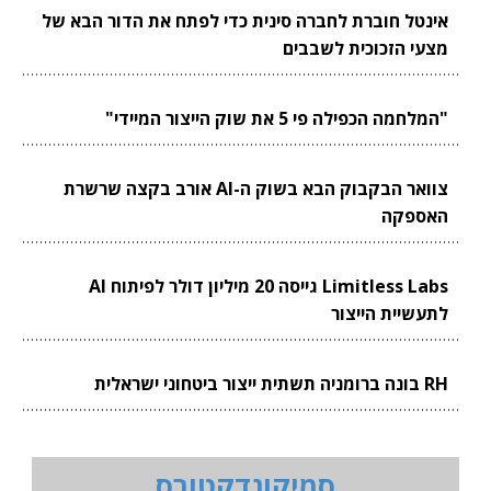
אינטל חוברת לחברה סינית כדי לפתח את הדור הבא של
מצעי הזכוכית לשבבים
"המלחמה הכפילה פי 5 את שוק הייצור המיידי"
צוואר הבקבוק הבא בשוק ה-AI אורב בקצה שרשרת
האספקה
Limitless Labs גייסה 20 מיליון דולר לפיתוח AI
לתעשיית הייצור
RH בונה ברומניה תשתית ייצור ביטחוני ישראלית
סמיקונדקטורס