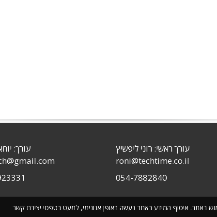
עורך ראשי: רוני ליפשיץ
עורך: יוחא
sch@gmail.com
roni@techtime.co.il
923331
054-7882840
שימוש באתר. איסוף המידע באתר נעשה באופן אנונימי, למעט בטפסי יצירת קשר