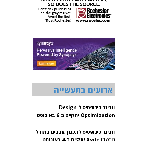
ארועים בתעשייה
וובינר סינופסיס ל-Design
Optimization יתקיים ב-6 באוגוסט
2026
וובינר סינופסיס לתכנון שבבים במודל
Agile CI/CD יתקיים ב-4 באוגוסט