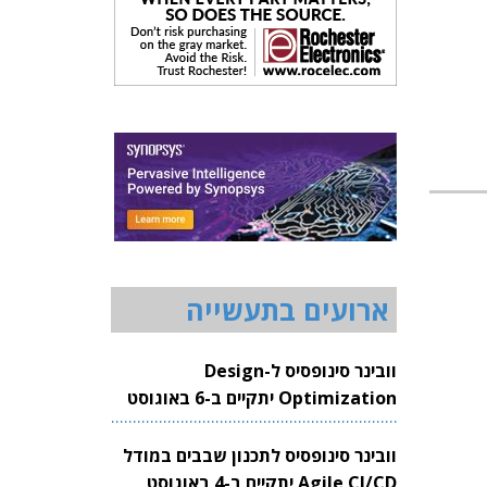
ארועים בתעשייה
וובינר סינופסיס ל-Design
Optimization יתקיים ב-6 באוגוסט
2026
וובינר סינופסיס לתכנון שבבים במודל
Agile CI/CD יתקיים ב-4 באוגוסט