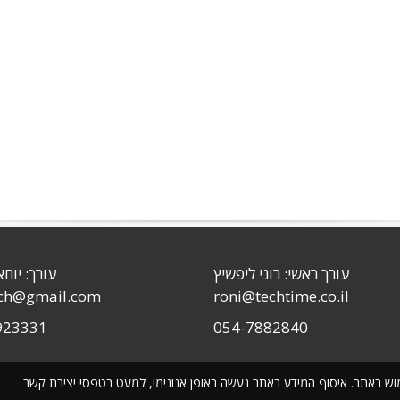
עורך ראשי: רוני ליפשיץ
עורך: יוחא
sch@gmail.com
roni@techtime.co.il
923331
054-7882840
שימוש באתר. איסוף המידע באתר נעשה באופן אנונימי, למעט בטפסי יצירת קשר